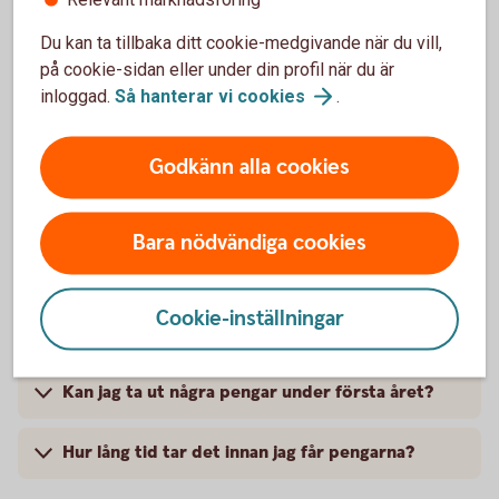
aktier trots att pengarna ännu inte har landat på
depåkontot?
Du kan ta tillbaka ditt cookie-medgivande när du vill,
på cookie-sidan eller under din profil när du är
inloggad.
Så hanterar vi
cookies
.
Hur tar jag ut pengar ur försäkringen?
Kan jag ta ut valfritt belopp?
Godkänn alla cookies
Vad händer med mina aktier om jag vill ta ut
Bara nödvändiga cookies
pengar ur depån?
Kan jag välja om jag vill ta ut från depåkontot
Cookie-inställningar
eller sälja av fonder?
Kan jag ta ut några pengar under första året?
Hur lång tid tar det innan jag får pengarna?