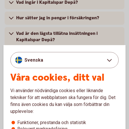
Vad ingår i Kapitalspar Depå?
Hur sätter jag in pengar i försäkringen?
Vad är den lägsta tillåtna insättningen i
Kapitalspar Depå?
Jag har satt in pengar i försäkringen. När finns
Svenska
pengarna tillgängliga på depåkontot, så att jag
kan köpa aktier?
Våra cookies, ditt val
Hur kan jag handla värdepapper i min
försäkring?
Vi använder nödvändiga cookies eller liknande
tekniker för att webbplatsen ska fungera för dig. Det
finns även cookies du kan välja som förbättrar din
Jag vill byta från fond till depåkonto, hur gör
upplevelse:
jag?
Funktioner, prestanda och statistik
Kan jag lägga en köporder på aktier om jag sålt
Relevant marknadsföring