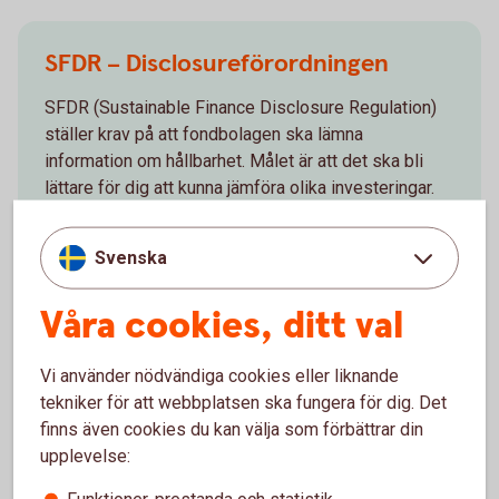
SFDR – Disclosureförordningen
SFDR (Sustainable Finance Disclosure Regulation)
ställer krav på att fondbolagen ska lämna
information om hållbarhet. Målet är att det ska bli
lättare för dig att kunna jämföra olika investeringar.
De fondbolag som tidigare profilerat sig som att de
har ett hållbart fondutbud behöver leva upp till de
Svenska
uppsatta kraven för att kunna fortsätta göra det.
Våra cookies, ditt val
SFDR
Vi använder nödvändiga cookies eller liknande
tekniker för att webbplatsen ska fungera för dig. Det
finns även cookies du kan välja som förbättrar din
upplevelse:
Sparandet – en chans för dig att