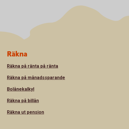
Sidfot
Räkna
Räkna på ränta på ränta
Räkna på månadssparande
Bolånekalkyl
Räkna på billån
Räkna ut pension