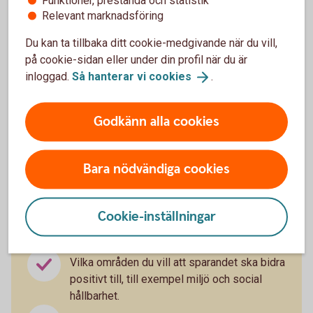
bidra
Funktioner, prestanda och statistik
Relevant marknadsföring
När det ställs allt större krav på bolag och fondbolag så är
Du kan ta tillbaka ditt cookie-medgivande när du vill,
EU:s förhoppning att det ska leda till en positiv förändring.
på cookie-sidan eller under din profil när du är
Det blir lättare att jämföra olika finansiella produkter när det
inloggad.
Så hanterar vi
cookies
.
gäller hållbarhet. Du kan, på ett tydligare sätt, ställa krav på
hållbarheten i ditt sparande och uttrycka dina
Godkänn alla cookies
hållbarhetspreferenser när du får en rådgivning av oss. Det
finns flera sätt som du kan påverka på:
Bara nödvändiga cookies
Cookie-inställningar
Hur stor del av sparandet som ska vara
hållbart.
Vilka områden du vill att sparandet ska bidra
positivt till, till exempel miljö och social
hållbarhet.