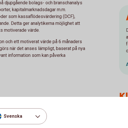
på djupgående bolags- och branschanalys
porter, kapitalmarknadsdagar m.m.
der som kassaflödesvärdering (DCF),
de. Detta ger analytikerna möjlighet att
s motiverade värde.
on och ett motiverat värde på 6 månaders
örs när det anses lämpligt, baserat på nya
vant information som kan påverka
K
nalysera historiska prismönster, tillsammans
Frå
 att fånga upp rådande marknadspsykologi,
Svenska
Cli
ngar för att ge möjlighet till ett timing-