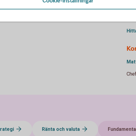
Cookie-inställningar
Be
Hitt
Ko
Mat
Chef
trategi
Ränta och valuta
Fundamental