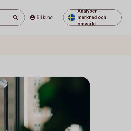
Analyser -
Bli kund
marknad och
omvärld