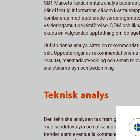
SB1 Markets fundamentala analys baseras 
där offentlig information såsom kvartalsrap
kombineras med etablerade värderingsmeto
värderingsmultipeljämförelse, DDM och liknan
skapa en välgrundad uppfattning om bolaget
Utifrån denna analys sätts en rekommendati
sikt. Uppdateringar av rekommendationerna g
resultat, marknadsutveckling och annan rele
analytikerns syn och bedömning.
Teknisk analys
Den tekniska analysen tas fram genom att a
med handelsvolym och olika indikatorer för
trender samt eventuella kommande trendskiftni