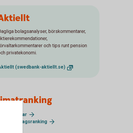
Aktiellt
Dagliga bolagsanalyser, börskommentarer,
aktierekommendationer,
förvaltarkommentarer och tips runt pension
och privatekonomi.
Aktiellt (swedbank-aktiellt.se)
limatranking
gor och svar
metrics bolagsranking