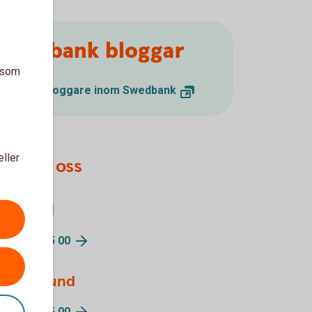
Swedbank bloggar
a som
Följ våra bloggare inom Swedbank
eller
ntakta oss
ivatkund
g 033-16 65 00
retagskund
g 033-16 65 00