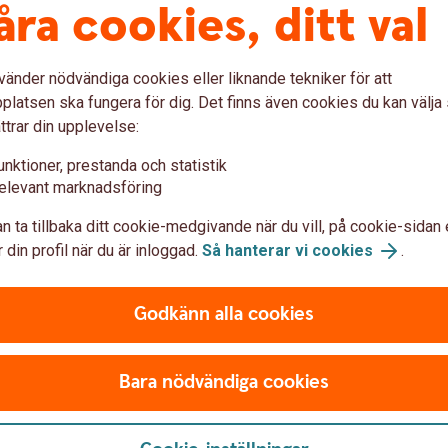
åra cookies, ditt val
llgång.
vänder nödvändiga cookies eller liknande tekniker för att
isk analys – detta får du i
latsen ska fungera för dig. Det finns även cookies du kan välj
ttrar din upplevelse:
unktioner, prestanda och statistik
elevant marknadsföring
ns aktieanalyser
n ta tillbaka ditt cookie-medgivande när du vill, på cookie-sidan 
 av rekommendationer, riktkurser och
Ko
 din profil när du är inloggad.
Så hanterar vi cookies
.
m sin egen bolagsfavorit.
ifierad svensk basportfölj, bestående av 12-
Pr
Godkänn alla cookies
spektive sektor
et OMXS30, inklusive aktuella motstånd–
Rin
Bara nödvändiga cookies
Fö
 marknadsinformation finns på
Aktiellt
Rin