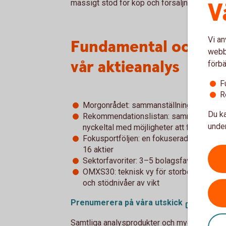
V
mässigt stöd för köp och försäljning av en ti
Vi an
Fundamental och tekn
webbp
vår aktieanalys
förbä
F
R
Morgonrådet: sammanställning över dage
Du ka
Rekommendationslistan: sammanställning
under
nyckeltal med möjligheter att filtrera fra
Fokusportföljen: en fokuserad och divers
16 aktier
Sektorfavoriter: 3–5 bolagsfavoriter i re
OMXS30: teknisk vy för storbolagsindex
och stödnivåer av vikt
Prenumerera på våra utskick
Samtliga analysprodukter och mycket annan