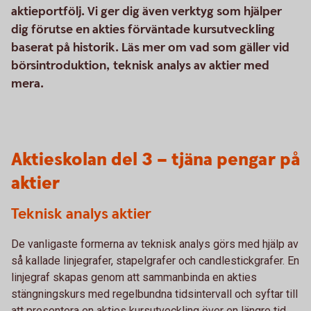
aktieportfölj. Vi ger dig även verktyg som hjälper
dig förutse en akties förväntade kursutveckling
baserat på historik. Läs mer om vad som gäller vid
börsintroduktion, teknisk analys av aktier med
mera.
Aktieskolan del 3 – tjäna pengar på
aktier
Teknisk analys aktier
De vanligaste formerna av teknisk analys görs med hjälp av
så kallade linjegrafer, stapelgrafer och candlestickgrafer. En
linjegraf skapas genom att sammanbinda en akties
stängningskurs med regelbundna tidsintervall och syftar till
att presentera en akties kursutveckling över en längre tid.