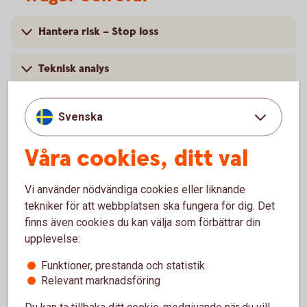
Hantera risk – Stop loss
Teknisk analys
Trend, trendlinjer och trendkanaler
Svenska
Grundläggande kring börsintroduktioner
Våra cookies, ditt val
Frågetest
Vi använder nödvändiga cookies eller liknande
tekniker för att webbplatsen ska fungera för dig. Det
Svar på frågetest
finns även cookies du kan välja som förbättrar din
upplevelse:
Funktioner, prestanda och statistik
Relevant marknadsföring
Aktietips och mer information