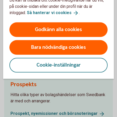
Du kan ta tillbaka ditt cookie-medgivande när du vill,
på cookie-sidan eller under din profil när du är
inloggad.
Så hanterar vi
cookies
.
Aktiellt
Dagliga bolagsanalyser, börskommentarer,
Godkänn alla cookies
aktierekommendationer, förvaltarkommentarer och
tips runt pension och privatekonomi.
Bara nödvändiga cookies
Aktiellt
(swedbank-aktiellt.se)
Cookie-inställningar
Prospekts
Hitta olika typer av bolagshändelser som Swedbank
är med och arrangerar.
Prospekt, nyemissioner och
börsnoteringar