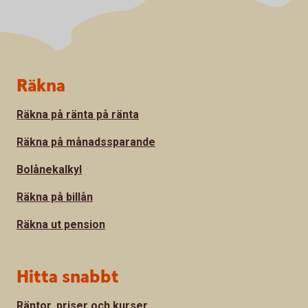
Sidfot
Räkna
Räkna på ränta på ränta
Räkna på månadssparande
Bolånekalkyl
Räkna på billån
Räkna ut pension
Hitta snabbt
Räntor, priser och kurser