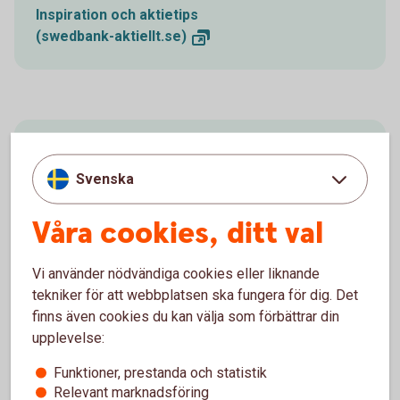
Inspiration och aktietips
(swedbank-aktiellt.se)
Nyheter och analyser
Svenska
Vill du hänga med vad som händer på
finansmarknaderna? Få bättre koll på inflationen,
Våra cookies, ditt val
räntorna och din egen privatekonomi? I Aktiellt får
du börs- och förvaltarkommentarer, samt nyheter och
Vi använder nödvändiga cookies eller liknande
artiklar om aktier och fonder.
tekniker för att webbplatsen ska fungera för dig. Det
finns även cookies du kan välja som förbättrar din
Aktiellt
(swedbank-aktiellt.se)
upplevelse:
Funktioner, prestanda och statistik
Relevant marknadsföring