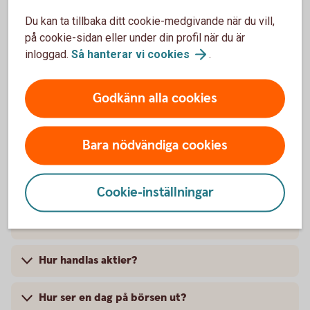
Du kan ta tillbaka ditt cookie-medgivande när du vill,
Handla med och investera i aktier -
på cookie-sidan eller under din profil när du är
frågor och svar
inloggad.
Så hanterar vi
cookies
.
Varför ska jag investera i aktier?
Godkänn alla cookies
Vad är aktiebolag?
Bara nödvändiga cookies
Varför ger ett bolag ut aktier?
Cookie-inställningar
Vad är stamaktier, preferensaktier och
börshandlade fonder (ETF)?
Hur handlas aktier?
Hur ser en dag på börsen ut?