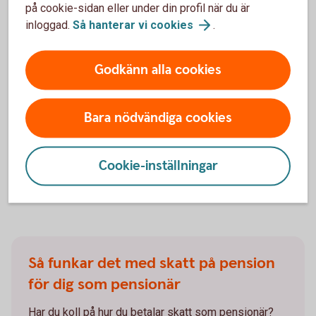
på cookie-sidan eller under din profil när du är
Högre pension till dig eller pengar till
inloggad.
Så hanterar vi
cookies
.
din familj med återbetalningsskydd?
Godkänn alla cookies
Med återbetalningsskydd, även kallat
efterlevandeskydd, får din familj pengar från din
pensionsförsäkring om du går bort. Väljer du bort det
Bara nödvändiga cookies
kan din pension över tid bli högre. Vad passar dig
bäst?
Cookie-inställningar
Återbetalningsskydd
pension
Så funkar det med skatt på pension
för dig som pensionär
Har du koll på hur du betalar skatt som pensionär?