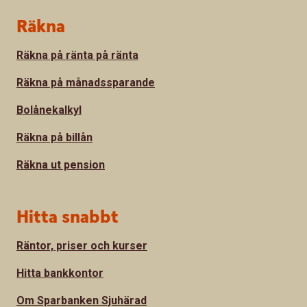
Sidfot
Räkna
Räkna på ränta på ränta
Räkna på månadssparande
Bolånekalkyl
Räkna på billån
Räkna ut pension
Hitta snabbt
Räntor, priser och kurser
Hitta bankkontor
Om Sparbanken Sjuhärad