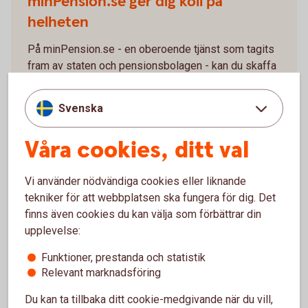
minPension.se ger dig koll på
helheten
På minPension.se - en oberoende tjänst som tagits
fram av staten och pensionsbolagen - kan du skaffa
dig en bra överblick:
Svenska
Se din allmänna pension, tjänstepension och
delar av ditt egna pensionssparande.
Få koll på hur mycket pension du tjänat in hittills.
Våra cookies, ditt val
Gör en pensionsprognos och se hur mycket
pension du beräknas få som pensionär.
Vi använder nödvändiga cookies eller liknande
Läs mer om hur det funkar.
tekniker för att webbplatsen ska fungera för dig. Det
finns även cookies du kan välja som förbättrar din
Kolla in pensionen på
minPension.se
upplevelse:
Funktioner, prestanda och statistik
Relevant marknadsföring
Du kan ta tillbaka ditt cookie-medgivande när du vill,