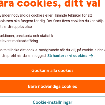
åra cookies, ditt val
talat syfte, vill hon visa att man kan lita på
vänder nödvändiga cookies eller liknande tekniker för att
latsen ska fungera för dig. Det finns även cookies du kan välj
ttrar din upplevelse:
telsen då det inte alltid är den bilden man får
ositiva exempel och visa att det visst går,
unktioner, prestanda och statistik
elevant marknadsföring
å besök! Hela reportaget syns snart i våra
n ta tillbaka ditt cookie-medgivande när du vill, på cookie-sidan 
 din profil när du är inloggad.
Så hanterar vi
cookies
.
Godkänn alla cookies
Bara nödvändiga cookies
Cookie-inställningar