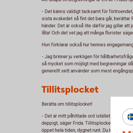
- Det känns väldigt tacksamt för förtroendet
sista avskedet så fint det bara går, berättar F
händer. Det är också lite därför jag gillar at
låta! Och det vet jag att många florister säge
Hon förklarar också hur hennes engagemang 
- Jag brinner ju verkligen för hållbarhetsfråg
så mycket som möjligt med begravningar då de
generellt sett använder som mest engångspla
Tillitsplocket
Berätta om tillitsplocket!
- Det är mitt påhittade ord istället för obema
deppigt, säger Frida. Tillitsplocket funkar s
öppet hela tiden, dygnet runt. Du kan låna sa