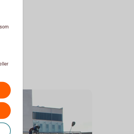
a som
eller