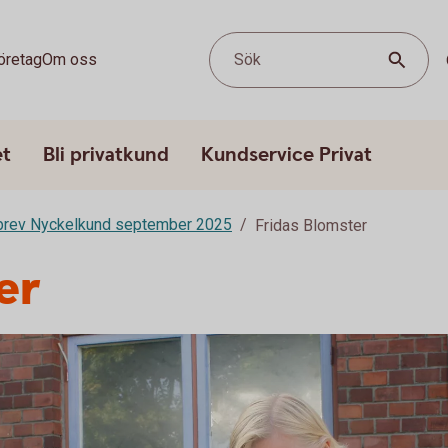
öretag
Om oss
Sök
et
Bli privatkund
Kundservice Privat
brev Nyckelkund september 2025
Fridas Blomster
er