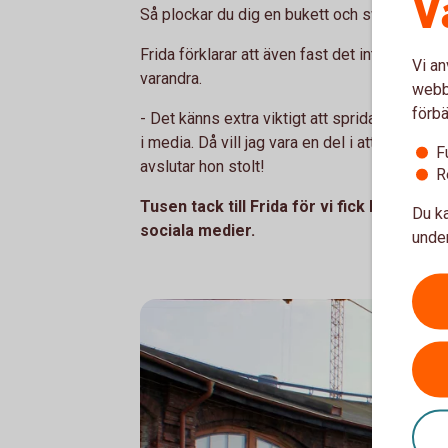
V
Så plockar du dig en bukett och swishar.
Frida förklarar att även fast det inte är ett ut
Vi an
varandra.
webbp
förbä
- Det känns extra viktigt att sprida den berät
i media. Då vill jag vara en del i att sprida p
F
avslutar hon stolt!
R
Tusen tack till Frida för vi fick komma p
Du ka
sociala medier.
under