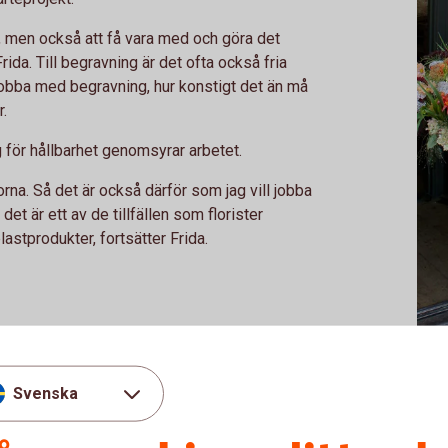
, men också att få vara med och göra det
rida. Till begravning är det ofta också fria
t jobba med begravning, hur konstigt det än må
r.
för hållbarhet genomsyrar arbetet.
orna. Så det är också därför som jag vill jobba
t är ett av de tillfällen som florister
stprodukter, fortsätter Frida.
Frid
nnat självplock. Det tycker jag låter så
Svenska
å att du kommer hit när det passar dig. Det är
x och sekatör, det finns snören och papper.