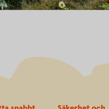
tta snabbt
Säkerhet och