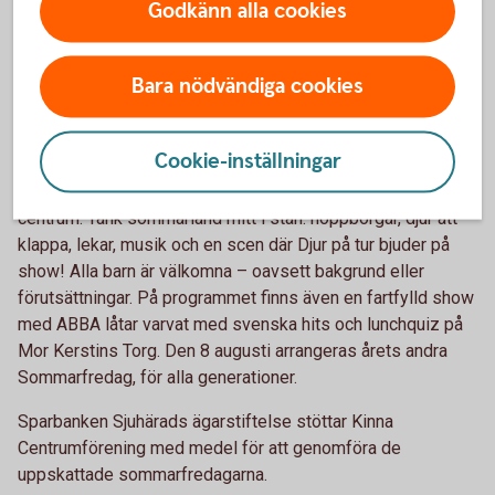
Godkänn alla cookies
5. Sommarfredagar i Kinna - en festdag
Bara nödvändiga cookies
för hela familjen
Sommarfredag i Kinna är ett numera säkert sommartecken
Cookie-inställningar
för alla Markbor. Den 11 juli är det dags för Barnens
Sommarfredag – ett helt nytt koncept där barnen står i
centrum. Tänk sommarland mitt i stan: hoppborgar, djur att
klappa, lekar, musik och en scen där Djur på tur bjuder på
show! Alla barn är välkomna – oavsett bakgrund eller
förutsättningar. På programmet finns även en fartfylld show
med ABBA låtar varvat med svenska hits och lunchquiz på
Mor Kerstins Torg. Den 8 augusti arrangeras årets andra
Sommarfredag, för alla generationer.
Sparbanken Sjuhärads ägarstiftelse stöttar Kinna
Centrumförening med medel för att genomföra de
uppskattade sommarfredagarna.