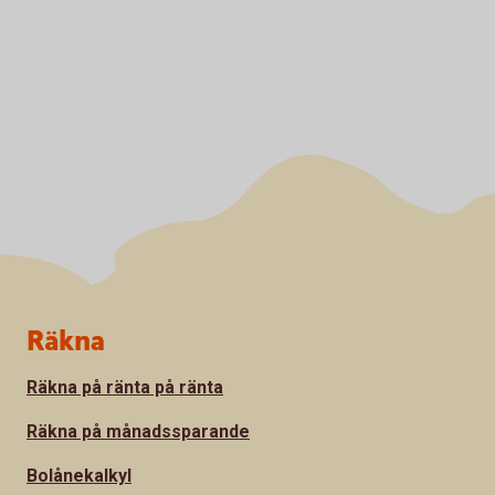
Sidfot
Räkna
Räkna på ränta på ränta
Räkna på månadssparande
Bolånekalkyl