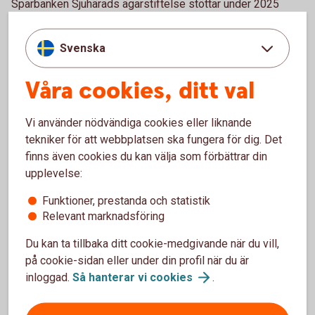
Sparbanken Sjuhärads ägarstiftelse stöttar under 2025
Kulturföreningen Tåget med medel för att genomföra sitt
sommarspel.
Svenska
4. Sommarkväll + film + popcorn =
Våra cookies, ditt val
utomhusbio i Bollebygd!
Vi använder nödvändiga cookies eller liknande
Packa picknickfilten och ta med biohumöret – den 27 juni
tekniker för att webbplatsen ska fungera för dig. Det
förvandlas torget i Bollebygd centrum till sommarens
finns även cookies du kan välja som förbättrar din
mysigaste utomhusbio! Kl. 17.30 visas Dumma Mej för de
upplevelse:
små, och kl. 20.00 rullar actionkomedin The Fall Guy igång
för alla kvällspigga. Det blir popcorn i mängder, grillade
Funktioner, prestanda och statistik
burgare från föreningslivet och skönt häng i kvällssolen. Ta
Relevant marknadsföring
med något att sitta på, samla vänner eller familj och njut av
Du kan ta tillbaka ditt cookie-medgivande när du vill,
film under bar himmel.
på cookie-sidan eller under din profil när du är
Sparbanken Sjuhärads ägarstiftelse stöttar Företagarna i
inloggad.
Så hanterar vi
cookies
.
Bollebygd med medel för att kunna genomföra den
uppskattade och återkommande biokvällen.