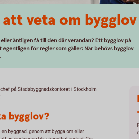
r att veta om bygglov
ller äntligen få till den där verandan? Ett bygglov på
et egentligen för regler som gäller: När behövs bygglov
.
vchef på Stadsbyggnadskontoret i Stockholm
.
a bygglov?
 en byggnad, genom att bygga om eller
d
 att användningen blir väsentligt ändrad. Gör