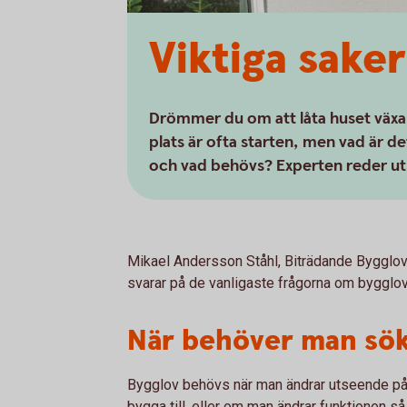
Viktiga sake
Drömmer du om att låta huset växa e
plats är ofta starten, men vad är d
och vad behövs? Experten reder ut
Mikael Andersson Ståhl, Biträdande Bygglo
svarar på de vanligaste frågorna om bygglov
När behöver man sök
Bygglov behövs när man ändrar utseende på
bygga till, eller om man ändrar funktionen så