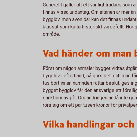
Generellt gäller att ett vanligt trädäck som ä
finnas vissa undantag. Om altanen är mer än
bygglov, men även där kan det finnas undant
klassat som kulturhistoriskt värdefullt. Hör
område.
Vad händer om man b
Först om någon anmäler bygget vidtas åtgärd
bygglov i efterhand, så görs det, och man få
tas bort innan nämnden fattar beslut, ges ing
bygget bygglov får den ansvarige ett förel
sanktionsavgift. Om ändringen ändå inte geno
röra sig om ett par tusen kronor för privatpe
Vilka handlingar och 