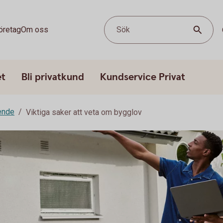
öretag
Om oss
Sök
et
Bli privatkund
Kundservice Privat
ende
Viktiga saker att veta om bygglov