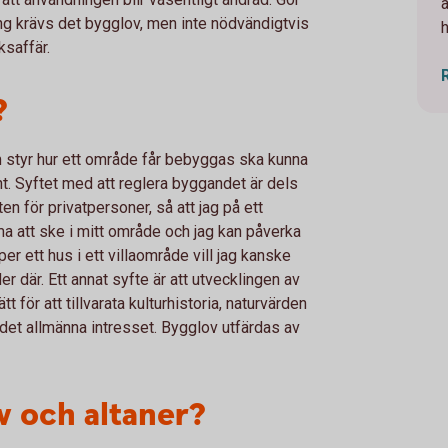
ng krävs det bygglov, men inte nödvändigtvis
ksaffär.
?
m styr hur ett område får bebyggas ska kunna
ent. Syftet med att reglera byggandet är dels
n för privatpersoner, så att jag på ett
a att ske i mitt område och jag kan påverka
er ett hus i ett villaområde vill jag kanske
r där. Ett annat syfte är att utvecklingen av
 för att tillvarata kulturhistoria, naturvärden
det allmänna intresset. Bygglov utfärdas av
v och altaner?