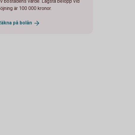
av bostadens värde. Lägsta belopp vid
höjning är 100 000 kronor.
Räkna på
bolån