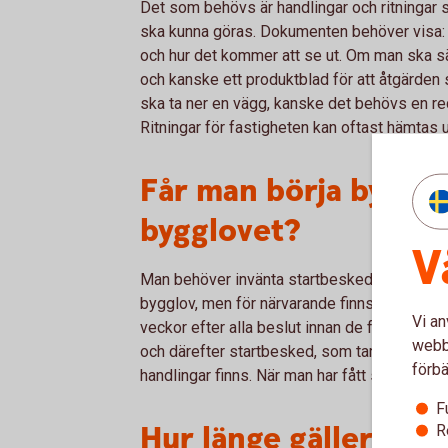
Det som behövs är handlingar och ritningar s
ska kunna göras. Dokumenten behöver visa: 
och hur det kommer att se ut. Om man ska sä
och kanske ett produktblad för att åtgärden 
ska ta ner en vägg, kanske det behövs en redo
Ritningar för fastigheten kan oftast hämtas 
Får man börja bygga 
bygglovet?
V
Man behöver invänta startbesked. I enklare ä
bygglov, men för närvarande finns en svensk
Vi an
veckor efter alla beslut innan de får verkstä
webbp
och därefter startbesked, som tar ungefär fyr
förbä
handlingar finns. När man har fått startbeske
F
Hur länge gäller byg
R