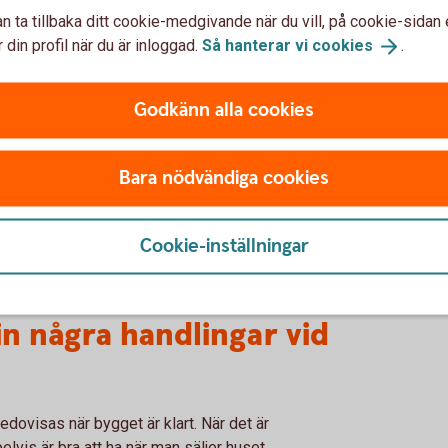
n ta tillbaka ditt cookie-medgivande när du vill, på cookie-sidan 
rjas inom två år och avslutas inom fem år.
 din profil när du är inloggad.
Så hanterar vi
cookies
.
tt bygglovsbeslut?
Godkänn alla cookies
sen måste det göras inom en viss tidsperiod.
Bara nödvändiga cookies
som kontrollerar att överklagan kommit in
 vidare till länsstyrelsen som prövar om den
a. Överklaganden rör oftast projekt som
Cookie-inställningar
er från grannar i villaområden, eller att man
lut.
n några handlingar vid
dovisas när bygget är klart. När det är
vis är bra att ha när man säljer huset.