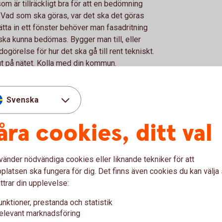
om är tillräckligt bra för att en bedömning
Vad som ska göras, var det ska det göras
tta in ett fönster behöver man fasadritning
ska kunna bedömas. Bygger man till, eller
görelse för hur det ska gå till rent tekniskt.
ut på nätet. Kolla med din kommun.
direkt när man fått
Svenska
åra cookies, ditt val
renden brukar man få det när man får sitt
 lag som säger att det behöver gå fyra
vänder nödvändiga cookies eller liknande tekniker för att
llas. I större projekt söker man först bygglov
latsen ska fungera för dig. Det finns även cookies du kan välj
a veckor att få under förutsättning att alla
ttrar din upplevelse:
det är det bara att börja bygga.
unktioner, prestanda och statistik
glovet?
elevant marknadsföring