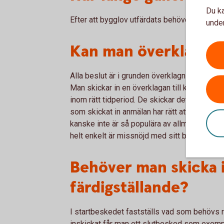
Du ka
Efter att bygglov utfärdats behöver det påbö
under
Kan man överklaga e
Alla beslut är i grunden överklagningsbara, 
Man skickar in en överklagan till kommunen 
inom rätt tidperiod. De skickar det i så fall
som skickat in anmälan har rätt att överklag
kanske inte är så populära av allmänheten, ell
helt enkelt är missnöjd med sitt bygglovsbes
Behöver man skicka i
färdigställande?
I startbeskedet fastställs vad som behövs re
inskickat får man ett slutbesked som exempel