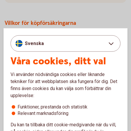
Villkor för köpförsäkringarna
Drulleförsäkring - gäller 90 dagar från inköpsdatumet
Förlängd garanti - 1 års förlängd garanti, max 3 år från
Svenska
inköpsdatumet
Prisgaranti - gäller 90 dagar från inköpsdatumet
Våra cookies, ditt val
Vi använder nödvändiga cookies eller liknande
Försäkringsvillkor betal- och kreditkort Mastercard
tekniker för att webbplatsen ska fungera för dig. Det
(trygghansa.se)
finns även cookies du kan välja som förbättrar din
upplevelse:
Funktioner, prestanda och statistik
Relevant marknadsföring
Mastercard Guld
Du kan ta tillbaka ditt cookie-medgivande när du vill,