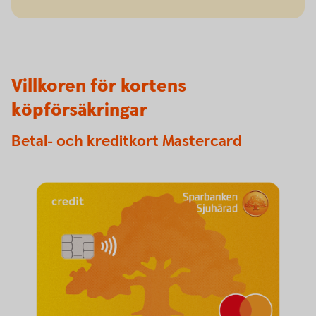
Villkoren för kortens
köpförsäkringar
Betal- och kreditkort Mastercard