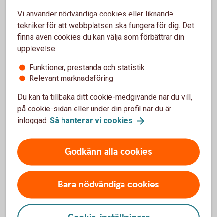
försäkringarna?
Vi använder nödvändiga cookies eller liknande
tekniker för att webbplatsen ska fungera för dig. Det
När slutar den tidigare ägarens försäkring att
finns även cookies du kan välja som förbättrar din
gälla?
upplevelse:
Funktioner, prestanda och statistik
Om man övningskör och olyckan är framme,
Relevant marknadsföring
täcker bilförsäkringen då?
Du kan ta tillbaka ditt cookie-medgivande när du vill,
Gäller bilförsäkringen utanför Sverige?
på cookie-sidan eller under din profil när du är
inloggad.
Så hanterar vi
cookies
.
Täcker försäkringen viltolyckor?
Godkänn alla cookies
Vilka bilar har en vagnskadegaranti?
Bara nödvändiga cookies