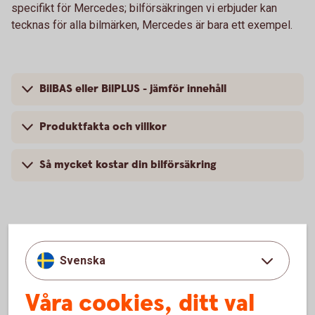
specifikt för Mercedes; bilförsäkringen vi erbjuder kan
tecknas för alla bilmärken, Mercedes är bara ett exempel.
BilBAS eller BilPLUS - jämför innehåll
Produktfakta och villkor
Så mycket kostar din bilförsäkring
Vanliga frågor om att försäkra
Svenska
Mercedes
Våra cookies, ditt val
Trafik, hel och halv – vad är det för skillnad på