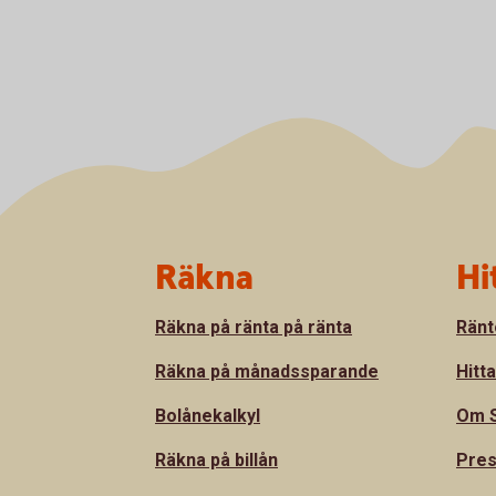
Sidfot
Räkna
Hi
Räkna på ränta på ränta
Ränt
Räkna på månadssparande
Hitt
Bolånekalkyl
Om S
Räkna på billån
Pre