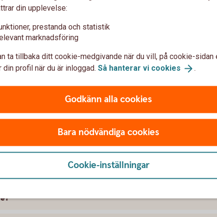
ttrar din upplevelse:
unktioner, prestanda och statistik
elevant marknadsföring
n ta tillbaka ditt cookie-medgivande när du vill, på cookie-sidan 
 din profil när du är inloggad.
Så hanterar vi
cookies
.
t försäkra Honda
Godkänn alla cookies
 skillnad på försäkringarna?
Bara nödvändiga cookies
kring att gälla?
Cookie-inställningar
ramme, täcker bilförsäkringen då?
ge?