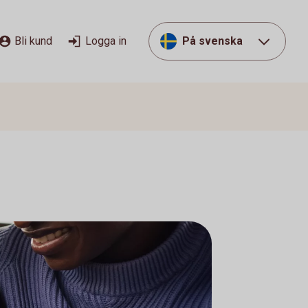
Bli kund
Logga in
På svenska