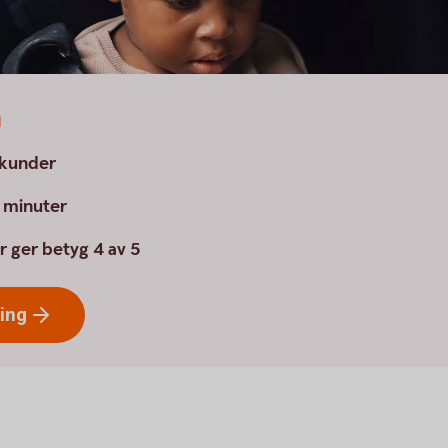
a
a kunder
a minuter
r ger betyg 4 av 5
ring