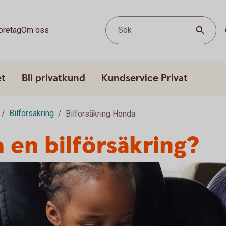
öretag
Om oss
Sök
et
Bli privatkund
Kundservice Privat
Bilförsäkring
Bilförsäkring Honda
 en bilförsäkring?