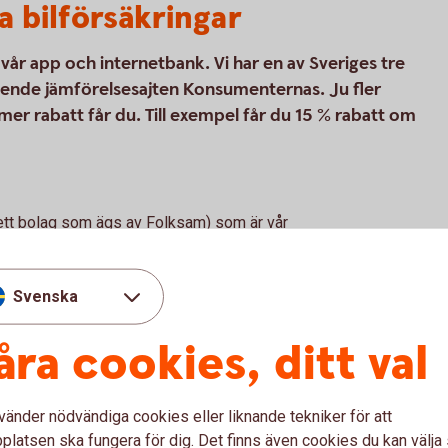
a bilförsäkringar
i vår app och internetbank. Vi har en av Sveriges tre
roende jämförelsesajten Konsumenternas. Ju fler
mer rabatt får du. Till exempel får du 15 % rabatt om
(ett bolag som ägs av Folksam) som är vår
kringar. Tre Kronor Försäkring AB är
r försäkringsförmedlare. Bilförsäkringen är
ringen vi erbjuder kan tecknas för alla
Svenska
åra cookies, ditt val
l
vänder nödvändiga cookies eller liknande tekniker för att
latsen ska fungera för dig. Det finns även cookies du kan välj