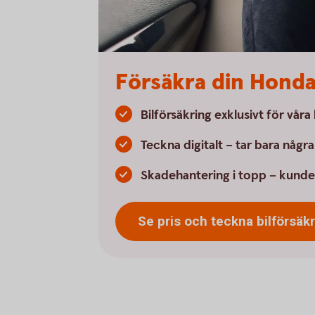
Försäkra din Hond
Bilförsäkring exklusivt för vår
Teckna digitalt – tar bara någr
Skadehantering i topp – kunde
Se pris och teckna
bilförsäk