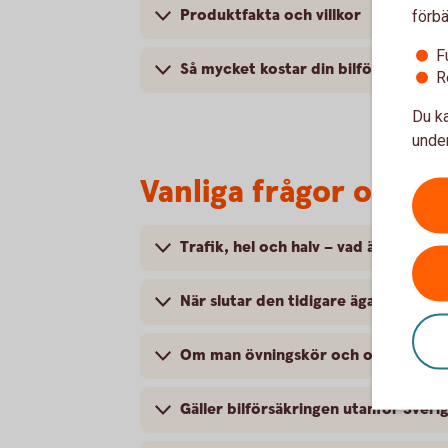
Produktfakta och villkor
förbä
F
Så mycket kostar din bilförsäkring
R
Du ka
under
Vanliga frågor om at
Trafik, hel och halv – vad är det för
När slutar den tidigare ägarens försä
Om man övningskör och olyckan är f
Gäller bilförsäkringen utanför Sveri