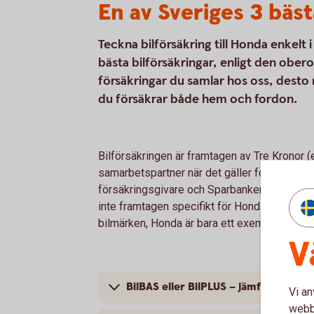
En av Sveriges 3 bäst
Teckna bilförsäkring till Honda enkelt 
bästa bilförsäkringar, enligt den obe
försäkringar du samlar hos oss, desto 
du försäkrar både hem och fordon.
Bilförsäkringen är framtagen av Tre Kronor 
samarbetspartner när det gäller fordonsförsä
försäkringsgivare och Sparbanken Sjuhärad ä
inte framtagen specifikt för Honda; bilförsäk
bilmärken, Honda är bara ett exempel.
V
BilBAS eller BilPLUS – jämför innehål
Vi an
webbp