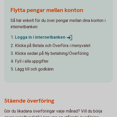
Flytta pengar mellan konton
Så här enkelt för du över pengar mellan dina konton i
internetbanken:
Logga in i
internetbanken
Klicka på Betala och Överföra i menyvalet
Klicka sedan på Ny betalning/Överföring
Fyll i alla uppgifter
Lägg till och godkänn
Stående överföring
Gör du likadana överföringar varje månad? Vill du börja