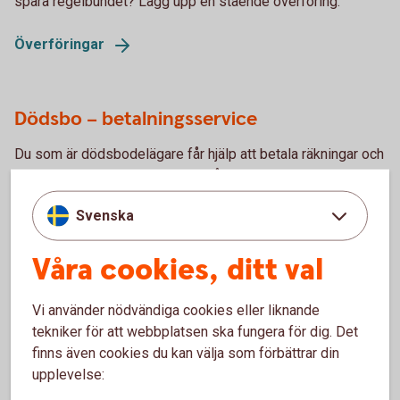
spara regelbundet? Lägg upp en stående överföring.
Överföringar
Dödsbo – betalningsservice
Du som är dödsbodelägare får hjälp att betala räkningar och
lösa in utbetalningsavier som står i den avlidnes eller i
dödsboets namn.
Svenska
Dödsbo -
betalningsservice
Våra cookies, ditt val
Vi använder nödvändiga cookies eller liknande
Kontanter
tekniker för att webbplatsen ska fungera för dig. Det
Hitta bankomater och få tips på hur du betalar, ger bort
finns även cookies du kan välja som förbättrar din
pengar eller löser in en avi utan att ha eller få kontanter.
upplevelse: