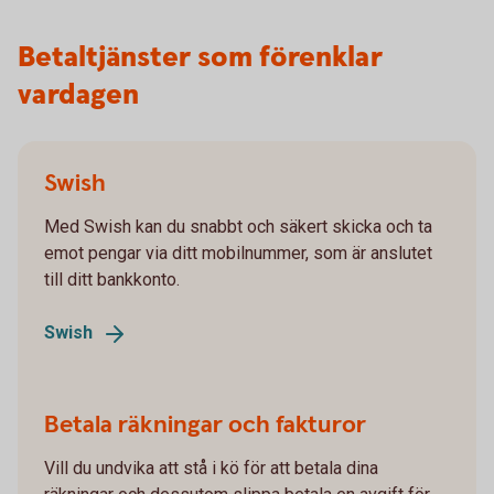
Betaltjänster som förenklar
vardagen
Swish
Med Swish kan du snabbt och säkert skicka och ta
emot pengar via ditt mobilnummer, som är anslutet
till ditt bankkonto.
Swish
Betala räkningar och fakturor
Vill du undvika att stå i kö för att betala dina