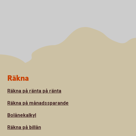
Sidfot
Räkna
Räkna på ränta på ränta
Räkna på månadssparande
Bolånekalkyl
Räkna på billån