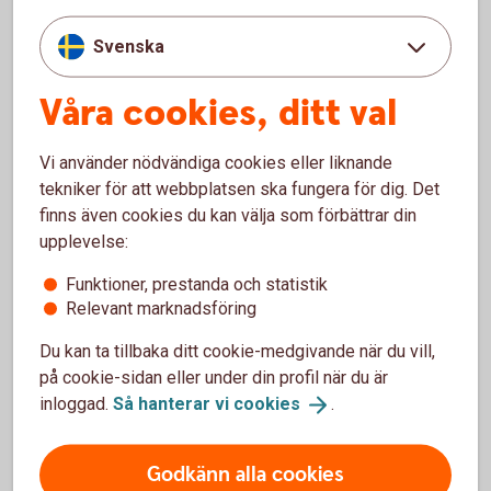
Svenska
Ge bort gåvokort i stället för
Våra cookies, ditt val
kontanter
Vi använder nödvändiga cookies eller liknande
Sätt in pengarna på konto, fond eller annat sparande istället
tekniker för att webbplatsen ska fungera för dig. Det
för att ge bort kontanter. Trevliga gåvokort får du på
finns även cookies du kan välja som förbättrar din
närmaste bankkontor eller genom att ringa.
upplevelse:
För gåvokort, ring 033-16 65 00
Funktioner, prestanda och statistik
Relevant marknadsföring
Du kan ta tillbaka ditt cookie-medgivande när du vill,
på cookie-sidan eller under din profil när du är
Mobilt BankID
inloggad.
Så hanterar vi
cookies
.
Mobilt BankID är en e-legitimation, bland annat för
Godkänn alla cookies
att skicka betalningar med Swish och logga in i