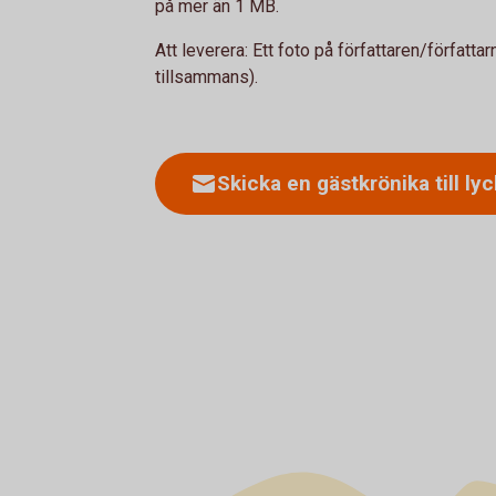
på mer än 1 MB.
Att leverera: Ett foto på författaren/författar
tillsammans).
Skicka en gästkrönika till l