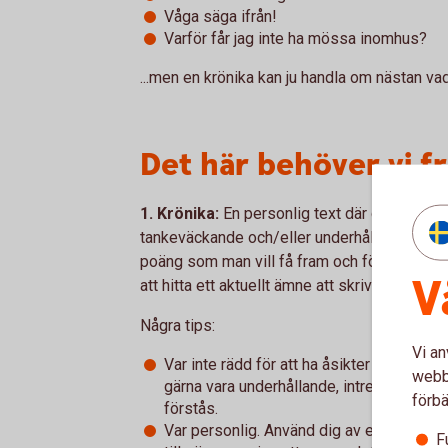
Våga säga ifrån!
Varför får jag inte ha mössa inomhus?
...men en krönika kan ju handla om nästan va
Det här behöver vi fr
1. Krönika:
En personlig text där du utgår fr
tankeväckande och/eller underhållande. Vanli
poäng som man vill få fram och försöker få til
V
att hitta ett aktuellt ämne att skriva om, elle
Några tips:
Vi an
Var inte rädd för att ha åsikter eller att v
webbp
gärna vara underhållande, intressant och 
förbä
förstås.
Var personlig. Använd dig av egna erfaren
F