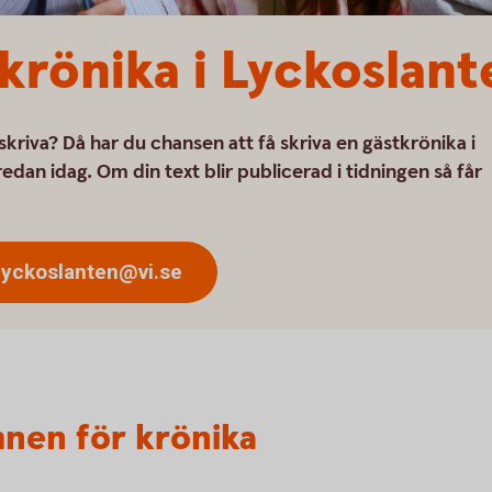
tkrönika i Lyckoslant
 skriva? Då har du chansen att få skriva en gästkrönika i
redan idag. Om din text blir publicerad i tidningen så får
 lyckoslanten@vi.se
nen för krönika