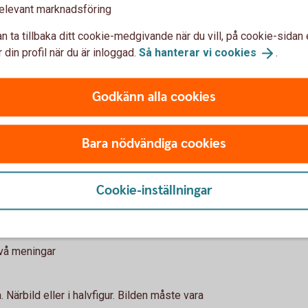
då!” eller ”Igår när jag gick till affären såg
elevant marknadsföring
kolarbetet om vikingatiden kan inte vara en
n ta tillbaka ditt cookie-medgivande när du vill, på cookie-sidan 
 din profil när du är inloggad.
Så hanterar vi
cookies
.
usive blanksteg.
Godkänn alla cookies
lite mer om avsändaren bakom texten.
ålder, skola, intressen och ”min/vår hälsning
Bara nödvändiga cookies
t. Det kan vara tips eller en topplista. Till
Cookie-inställningar
ga så mycket mat – 3 sätt att bli
in idol – 3 bästa låtarna med xxx. Roligast är
två meningar
Närbild eller i halvfigur. Bilden måste vara