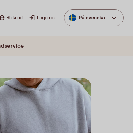
Bli kund
Logga in
På svenska
dservice