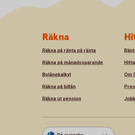
Sidfot
Räkna
Hi
Räkna på ränta på ränta
Ränt
Räkna på månadssparande
Hitt
Bolånekalkyl
Om S
Räkna på billån
Pre
Räkna ut pension
Jobb