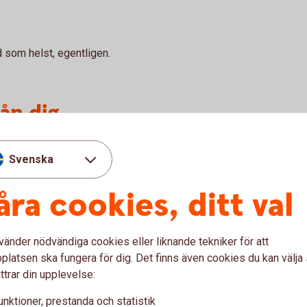
d som helst, egentligen.
ån dig
ån dina egna erfarenheter. Ska vara
Svenska
gtvis skriver man i jag-form och har en
l i en rolig eller tänkvärd slutkläm. Försök
åra cookies, ditt val
r skriva om en situation eller upplevelse.
vänder nödvändiga cookies eller liknande tekniker för att
ara rolig. En krönika ska vara lättläst. Den får
latsen ska fungera för dig. Det finns även cookies du kan välj
lite provocerande. Men inte elak mot andra,
ttrar din upplevelse:
heter. ”När jag skulle byta skola grät jag mig
unktioner, prestanda och statistik