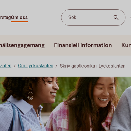
retag
Om oss
Sök
hällsengagemang
Finansiell information
Kun
lanten
Om Lyckoslanten
Skriv gästkrönika i Lyckoslanten