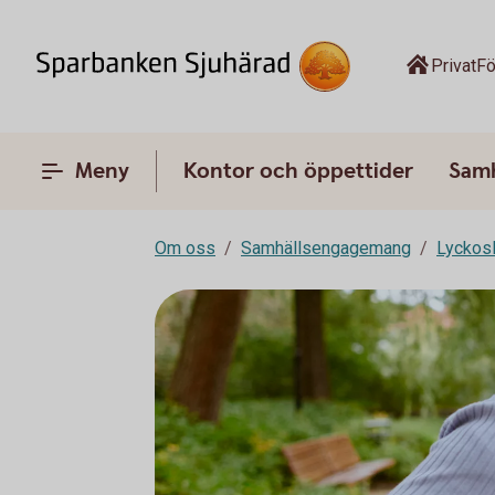
Privat
Fö
Meny
Kontor och öppettider
Sam
Om oss
Samhällsengagemang
Lyckos