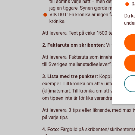
till sömns varje natt – men det blev bra än
R
jag en tiggare. Synen gjorde mig så ...”
VIKTIGT: En krönika är ingen faktatext. S
Du ka
krönika.
under
Att leverera: Text på cirka 1500 tecken, inkl
2. Faktaruta om skribenten:
Vi vill veta 
Att leverera: Faktaruta som innehåller namn, 
till Sveriges mellanstadieelever”.
3. Lista med tre punkter:
Kopplade till ämne
exempel: Till krönika om att vi inte ska slän
(kli)matsmart. Till krönika om att vara kär i s
om tipsen inte är för lika varandra.
Att leverera: 3 tips eller liknande, med max 
på varje tips.
4. Foto:
Färgbild på skribenten/skribenterna. 