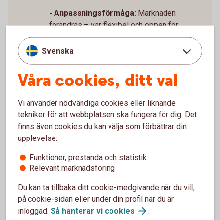
- Anpassningsförmåga:
Marknaden
förändras – var flexibel och öppen för
justeringar.
Svenska
Våra cookies, ditt val
Vi använder nödvändiga cookies eller liknande
tekniker för att webbplatsen ska fungera för dig. Det
finns även cookies du kan välja som förbättrar din
Småföretagare
upplevelse:
Funktioner, prestanda och statistik
Relevant marknadsföring
Du kan ta tillbaka ditt cookie-medgivande när du vill,
på cookie-sidan eller under din profil när du är
För dig som startar eller
inloggad.
Så hanterar vi
cookies
.