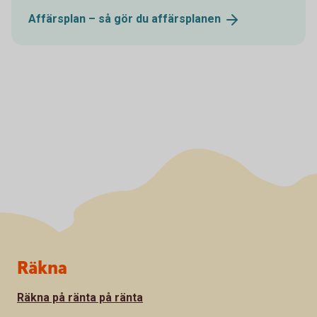
Affärsplan – så gör du
affärsplanen
Sidfot
Räkna
Räkna på ränta på ränta