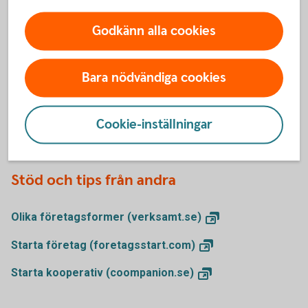
driver småföretag
Godkänn alla cookies
Oavsett om du är i uppstartsfasen, vill effektivisera
din ekonomi eller få en smidigare vardag, har vi
lösningar som hjälper dig vidare.
Bara nödvändiga cookies
Upptäck vårt erbjudande för
småföretagare
Cookie-inställningar
Stöd och tips från andra
Olika företagsformer
(verksamt.se)
Starta företag
(foretagsstart.com)
Starta kooperativ
(coompanion.se)