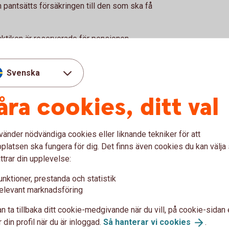
on pantsätts försäkringen till den som ska få
aktiken är reserverade för pensionen
tills pensionen betalas ut.
Svenska
 värdefullt för företagare
åra cookies, ditt val
kan vara relativt flexibel. Eftersom
rre handlingsutrymme om verksamheten
er användas i bolaget.
vänder nödvändiga cookies eller liknande tekniker för att
latsen ska fungera för dig. Det finns även cookies du kan välj
är kopplat till företagets ekonomi. Därför
ttrar din upplevelse:
en del av en större pensionsstrategi där
vat sparande kompletterar varandra.
unktioner, prestanda och statistik
elevant marknadsföring
n ta tillbaka ditt cookie-medgivande när du vill, på cookie-sidan 
 din profil när du är inloggad.
Så hanterar vi
cookies
.