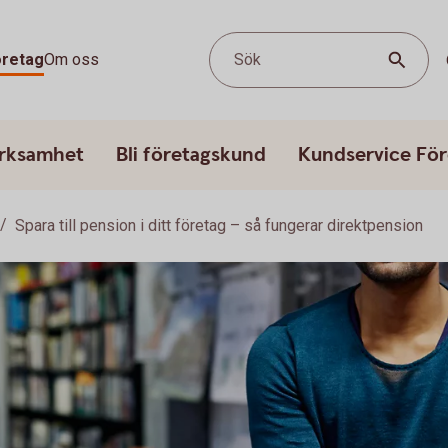
öretag
Om oss
Sök
erksamhet
Bli företagskund
Kundservice För
Spara till pension i ditt företag – så fungerar direktpension