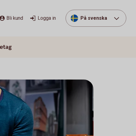
Bli kund
Logga in
På svenska
etag