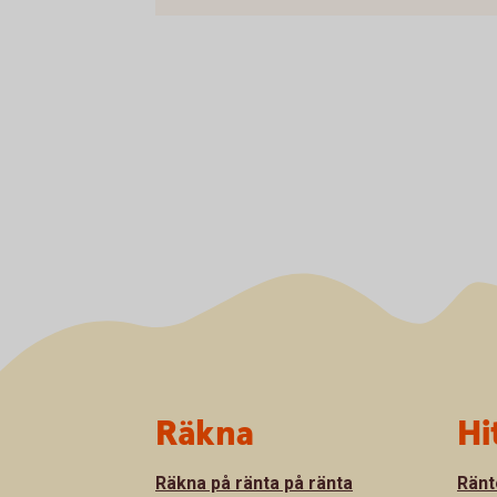
Sidfot
Räkna
Hi
Räkna på ränta på ränta
Ränt