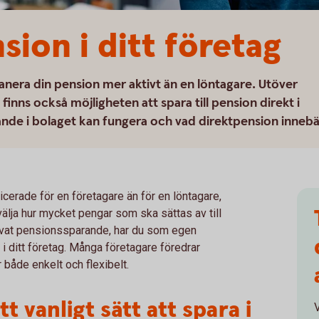
nsion i ditt företag
nera din pension mer aktivt än en löntagare. Utöver
inns också möjligheten att spara till pension direkt i
rande i bolaget kan fungera och vad direktpension innebä
erade för en företagare än för en löntagare,
t välja hur mycket pengar som ska sättas av till
rivat pensionssparande, har du som egen
i ditt företag. Många företagare föredrar
 både enkelt och flexibelt.
t vanligt sätt att spara i