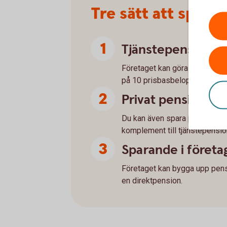
Tre sätt att spara
Tjänstepension vi
Företaget kan göra avdragsgil
på 10 prisbasbelopp per år.
Privat pensionss
Du kan även spara privat, till
komplement till tjänstepensio
Sparande i företa
Företaget kan bygga upp pensio
en direktpension.