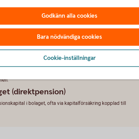
 till pension som företagare
Godkänn alla cookies
a företaget
Bara nödvändiga cookies
la pensionsavsättningar upp till 35 % av lönen, med ett tak
Cookie-inställningar
parande
 exempel i fonder, aktier eller investeringssparkonto, som ett
nen.
get (direktpension)
nskapital i bolaget, ofta via kapitalförsäkring kopplad till