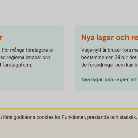
r
Nya lagar och re
e? För många företagare är
Varje nytt år brukar föra m
 vad reglerna innebär och
bestämmelser. Så blir det o
t företagsform.
de förändringar som kan be
Nya lagar och regler att
u först godkänna cookies för Funktioner, prestanda och statistik.