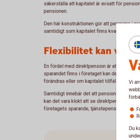
säkerställa att kapitalet är avsatt för pensi
pensionen.
Den här konstruktionen gör att pengarna i pr
samtidigt som kapitalet finns kvar i bolaget 
Flexibilitet kan vara
V
En fördel med direktpension är att lösningen 
sparandet finns i företaget kan det ge stö
förändras eller om kapitalet tillfälligt behöv
Vi an
webbp
Samtidigt innebär det att pensionssparandet 
förbä
kan det vara klokt att se direktpension som 
företagets sparande, tjänstepension och pri
F
R
Du ka
under