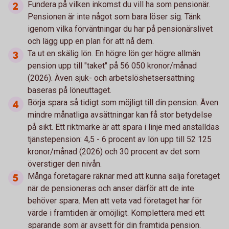
Fundera på vilken inkomst du vill ha som pensionär.
Pensionen är inte något som bara löser sig. Tänk
igenom vilka förväntningar du har på pensionärslivet
och lägg upp en plan för att nå dem.
Ta ut en skälig lön. En högre lön ger högre allmän
pension upp till "taket" på 56 050 kronor/månad
(2026). Även sjuk- och arbetslöshetsersättning
baseras på löneuttaget.
Börja spara så tidigt som möjligt till din pension. Även
mindre månatliga avsättningar kan få stor betydelse
på sikt. Ett riktmärke är att spara i linje med anställdas
tjänstepension: 4,5 - 6 procent av lön upp till 52 125
kronor/månad (2026) och 30 procent av det som
överstiger den nivån.
Många företagare räknar med att kunna sälja företaget
när de pensioneras och anser därför att de inte
behöver spara. Men att veta vad företaget har för
värde i framtiden är omöjligt. Komplettera med ett
sparande som är avsett för din framtida pension.