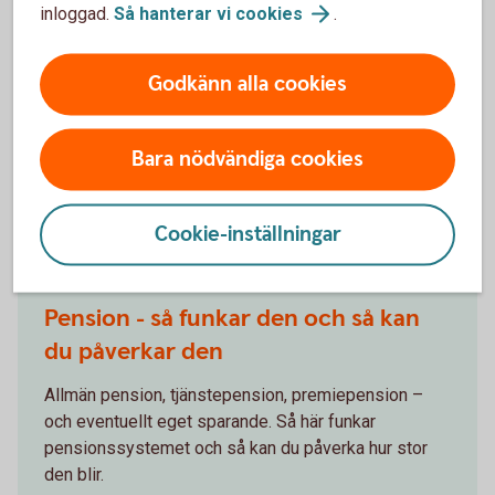
Har du utrymme för extrainsättning till din
inloggad.
Så hanterar vi
cookies
.
pension? Vi hjälper dig att se vad som är bäst för dig
och företaget.
Godkänn alla cookies
Extrainsättning
tjänstepension
Bara nödvändiga cookies
Andra läser också
Cookie-inställningar
Pension - så funkar den och så kan
du påverkar den
Allmän pension, tjänstepension, premiepension –
och eventuellt eget sparande. Så här funkar
pensionssystemet och så kan du påverka hur stor
den blir.