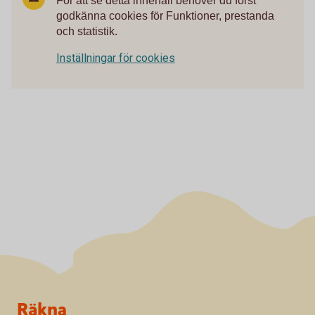
För att se detta innehåll behöver du först
godkänna cookies för Funktioner, prestanda
och statistik.
Inställningar för cookies
Sidfot
Räkna