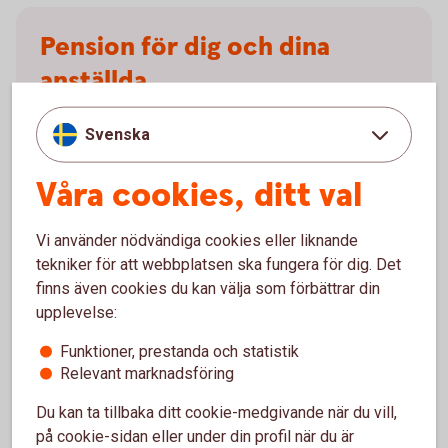
Pension för dig och dina
anställda
Vi erbjuder tjänstepension och försäkringar för både
Svenska
små och stora företag. Vill du bli en mer attraktiv
arbetsgivare eller förbättra din pension som
Våra cookies, ditt val
egenföretagare? Vi hjälper dig att hitta rätt lösning!
Vi använder nödvändiga cookies eller liknande
Prata tjänstepension med
oss
tekniker för att webbplatsen ska fungera för dig. Det
finns även cookies du kan välja som förbättrar din
upplevelse:
Funktioner, prestanda och statistik
Extrainsättning
Relevant marknadsföring
tjänstepension
Du kan ta tillbaka ditt cookie-medgivande när du vill,
på cookie-sidan eller under din profil när du är