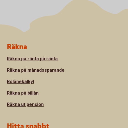
Sidfot
Räkna
Räkna på ränta på ränta
Räkna på månadssparande
Bolånekalkyl
Räkna på billån
Räkna ut pension
Hitta snabbt