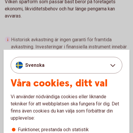
Vilken sparform som passar bäst beror på företagets
ekonomi, likviditetsbehov och hur länge pengarna kan
avvaras.
Historisk avkastning är ingen garanti för framtida
avkastning. Investeringar i finansiella instrument innebär
en risk och du kan förlora hela eller delar av ditt
investerade kapital. Faktablad och informationsbroschyr
Svenska
för fonder finns i
Fondlistan
.
Våra cookies, ditt val
Vi använder nödvändiga cookies eller liknande
Sparkonton för företag
tekniker för att webbplatsen ska fungera för dig. Det
finns även cookies du kan välja som förbättrar din
På ett sparkonto kan företagets pengar växa tryggt.
upplevelse:
Vilket konto som passar bäst beror på placeringens
storlek och hur länge pengarna kan avvaras.
Funktioner, prestanda och statistik