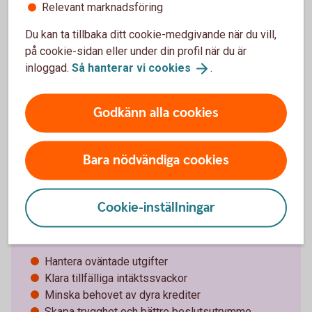
Relevant marknadsföring
Sparkonton för
företag
Du kan ta tillbaka ditt cookie-medgivande när du vill,
på cookie-sidan eller under din profil när du är
inloggad.
Så hanterar vi
cookies
.
Godkänn alla cookies
Därför är en buffert viktig
Bara nödvändiga cookies
En ekonomisk buffert handlar i grunden om att ge
både företaget och företagaren större stabilitet även
Cookie-inställningar
när förutsättningarna snabbt förändras .Ett
buffertsparande kan hjälpa företaget att:
Hantera oväntade utgifter
Klara tillfälliga intäktssvackor
Minska behovet av dyra krediter
Skapa trygghet och bättre beslutsutrymme