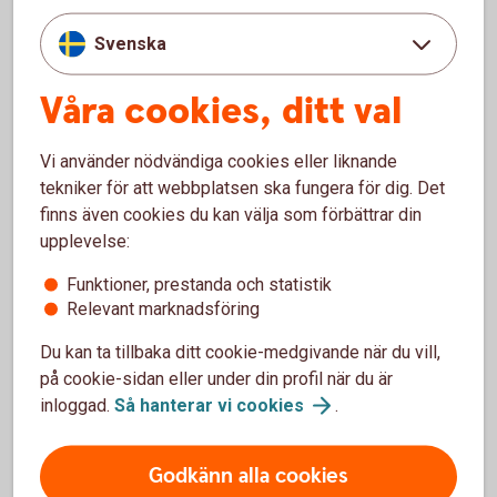
de som ingår i pensionsplanen.
Svenska
Hör av dig om du vill veta mer om hur du gör.
Våra cookies, ditt val
Försäkringsgruppen
Vi använder nödvändiga cookies eller liknande
tekniker för att webbplatsen ska fungera för dig. Det
finns även cookies du kan välja som förbättrar din
Administrera pensionsplan
upplevelse:
Ändra löner enkelt, gör premieuppehåll, lägg till och
Funktioner, prestanda och statistik
ta bort anställda eller beställ faktura för extra
Relevant marknadsföring
inbetalning.
Du kan ta tillbaka ditt cookie-medgivande när du vill,
på cookie-sidan eller under din profil när du är
Administrera
pensionsplan
inloggad.
Så hanterar vi
cookies
.
Godkänn alla cookies