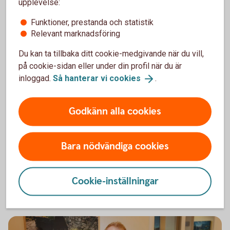
upplevelse:
Funktioner, prestanda och statistik
Relevant marknadsföring
Du kan ta tillbaka ditt cookie-medgivande när du vill,
på cookie-sidan eller under din profil när du är
8032 Medarbetare
inloggad.
Så hanterar vi
cookies
.
Betala
Betalningar ska vara enkla att genomföra och ske i
Godkänn alla cookies
rätt tid. Vi har lösningar för både svenska och
internationella leverantörs- och utbetalningar,
antingen via fil eller internetbank.
Bara nödvändiga cookies
Betala
Cookie-inställningar