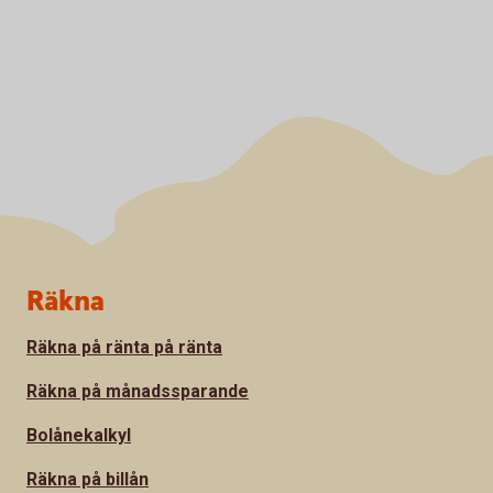
Sidfot
Räkna
Räkna på ränta på ränta
Räkna på månadssparande
Bolånekalkyl
Räkna på billån