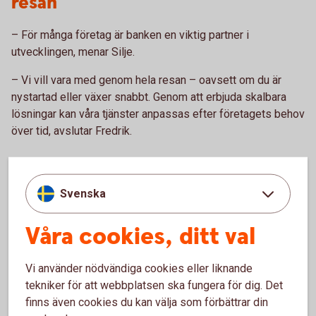
resan
– För många företag är banken en viktig partner i
utvecklingen, menar Silje.
– Vi vill vara med genom hela resan – oavsett om du är
nystartad eller växer snabbt. Genom att erbjuda skalbara
lösningar kan våra tjänster anpassas efter företagets behov
över tid, avslutar Fredrik.
För många företag är banken en
Svenska
viktig
partner
i
utvecklingen!
Våra cookies, ditt val
Vi använder nödvändiga cookies eller liknande
tekniker för att webbplatsen ska fungera för dig. Det
finns även cookies du kan välja som förbättrar din