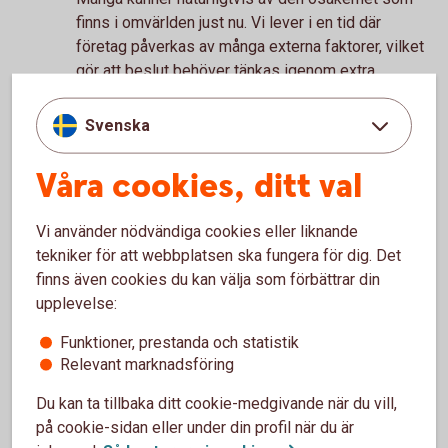
finns i omvärlden just nu. Vi lever i en tid där
företag påverkas av många externa faktorer, vilket
gör att beslut behöver tänkas igenom extra
noggrant. Samtidigt möter jag också många som
blickar framåt och fortsätter våga investera i sina
Svenska
idéer.
Våra cookies, ditt val
Vad tycker du gör en lokal bank
viktig i ett lokalt näringsliv?
Vi använder nödvändiga cookies eller liknande
Det fina med att vara en lokal bank är att vi och våra
tekniker för att webbplatsen ska fungera för dig. Det
kunder vill samma sak – att människor, företag och
finns även cookies du kan välja som förbättrar din
hela bygden ska utvecklas och växa. Vi lever och
upplevelse:
verkar här tillsammans, och det skapar ett
engagemang som blir väldigt genuint.
Funktioner, prestanda och statistik
Relevant marknadsföring
Vilken sommartradition ser du själv
till att aldrig missa?
Du kan ta tillbaka ditt cookie-medgivande när du vill,
på cookie-sidan eller under din profil när du är
Midsommar i Leksand. Jag är själv uppvuxen där,