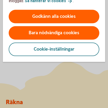
inloggad.
Så hanterar vi
cookies
.
så för mig blir det ingen riktig sommar utan en tur
dit!
Godkänn alla cookies
Bara nödvändiga cookies
Cookie-inställningar
Sidfot
Räkna