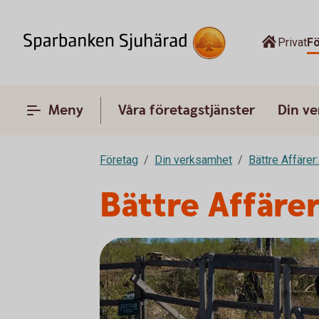
Privat
F
Meny
Våra företagstjänster
Din v
Företag
Din verksamhet
Bättre Affärer
Bättre Affäre