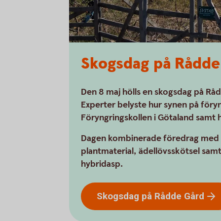
Skogsdag på Rådde
Den 8 maj hölls en skogsdag på Rå
Experter belyste hur synen på föryng
Föryngringskollen i Götaland samt 
Dagen kombinerade föredrag med pr
plantmaterial, ädellövsskötsel sa
hybridasp.
Skogsdag på Rådde
Gård