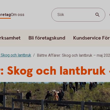
öretag
Om oss
Sök
erksamhet
Bli företagskund
Kundservice För
: Skog och lantbruk
Bättre Affärer: Skog och lantbruk – maj 20
r: Skog och lantbruk