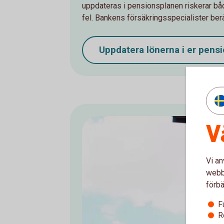
uppdateras i pensionsplanen riskerar bå
fel. Bankens försäkringsspecialister berä
Uppdatera lönerna i er
pensi
V
Vi an
webbp
förbä
F
R