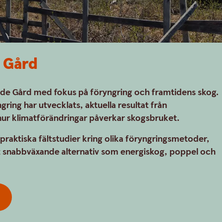
 Gård
dde Gård med fokus på föryngring och framtidens skog.
ring har utvecklats, aktuella resultat från
hur klimatförändringar påverkar skogsbruket.
aktiska fältstudier kring olika föryngringsmetoder,
mt snabbväxande alternativ som energiskog, poppel och