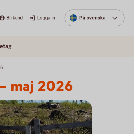
Bli kund
Logga in
På svenska
etag
26
 – maj 2026