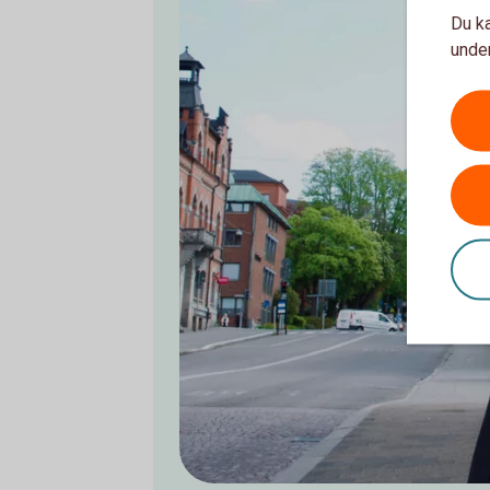
Du ka
under