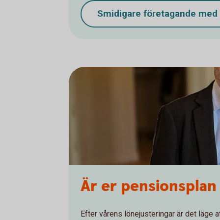
Smidigare företagande me
Är er pensionsplan
Efter vårens lönejusteringar är det läge 