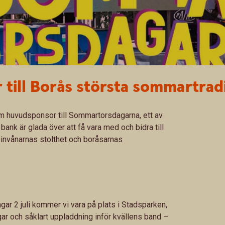
till Borås största sommartrad
m huvudsponsor till Sommartorsdagarna, ett av
nk är glada över att få vara med och bidra till
, invånarnas stolthet och boråsarnas
r 2 juli kommer vi vara på plats i Stadsparken,
ngar och såklart uppladdning inför kvällens band –