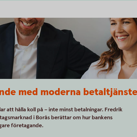
ande med moderna betaltjänst
r att hålla koll på – inte minst betalningar. Fredrik
tagsmarknad i Borås berättar om hur bankens
digare företagande.