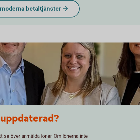
d moderna
betaltjänster
 uppdaterad?
att se över anmälda löner. Om lönerna inte