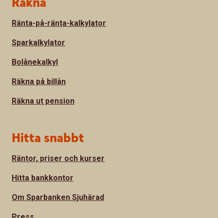
Sidfot
Räkna
Ränta-på-ränta-kalkylator
Sparkalkylator
Bolånekalkyl
Räkna på billån
Räkna ut pension
Hitta snabbt
Räntor, priser och kurser
Hitta bankkontor
Om Sparbanken Sjuhärad
Press