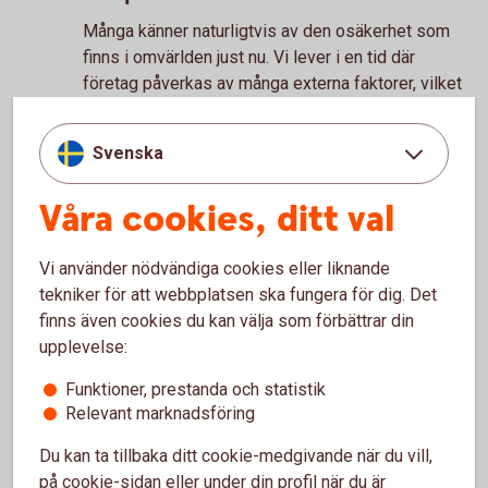
Många känner naturligtvis av den osäkerhet som
finns i omvärlden just nu. Vi lever i en tid där
företag påverkas av många externa faktorer, vilket
gör att beslut behöver tänkas igenom extra
noggrant. Samtidigt möter jag också många som
Svenska
blickar framåt och fortsätter våga investera i sina
idéer.
Våra cookies, ditt val
Vad tycker du gör en lokal bank
viktig i ett lokalt näringsliv?
Vi använder nödvändiga cookies eller liknande
tekniker för att webbplatsen ska fungera för dig. Det
Det fina med att vara en lokal bank är att vi och våra
finns även cookies du kan välja som förbättrar din
kunder vill samma sak – att människor, företag och
upplevelse:
hela bygden ska utvecklas och växa. Vi lever och
verkar här tillsammans, och det skapar ett
Funktioner, prestanda och statistik
engagemang som blir väldigt genuint.
Relevant marknadsföring
Vilken sommartradition ser du själv
Du kan ta tillbaka ditt cookie-medgivande när du vill,
till att aldrig missa?
på cookie-sidan eller under din profil när du är