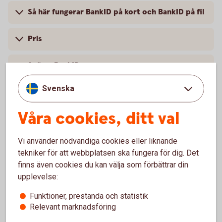
Så här fungerar BankID på kort och BankID på fil
Pris
Spärra BankID
Svenska
Säkerhet på internet
Våra cookies, ditt val
Vi använder nödvändiga cookies eller liknande
Mobilt BankID
tekniker för att webbplatsen ska fungera för dig. Det
finns även cookies du kan välja som förbättrar din
Med Mobilt BankID får du tillgång till alla tjänster i
upplevelse:
appen och internetbanken.
Funktioner, prestanda och statistik
Mobilt
BankID
Relevant marknadsföring