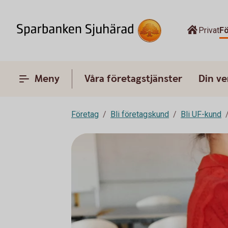
Privat
F
Meny
Våra företagstjänster
Din v
Företag
Bli företagskund
Bli UF-kund