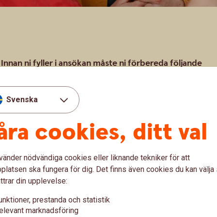
. Innan ni fyller i ansökan måste ni förbereda följande
Svenska
VD och firmatecknare
e möte (pdf)
åra cookies, ditt val
samhet.se)
yndig avseende UF-företagande (pdf)
vänder nödvändiga cookies eller liknande tekniker för att
och mejlas till oss.
latsen ska fungera för dig. Det finns även cookies du kan välj
ttrar din upplevelse:
unktioner, prestanda och statistik
elevant marknadsföring