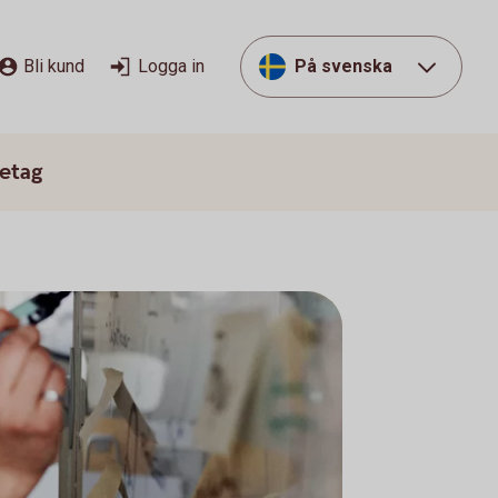
Bli kund
Logga in
På svenska
etag