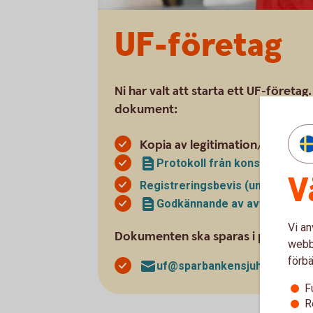
UF-företag
Ni har valt att starta ett UF-företag
dokument:
Kopia av legitimation/-er för 
Protokoll från konstituerand
V
Registreringsbevis (ungforetag
Godkännande av avtal för om
Vi an
Dokumenten ska sparas i pdf-format 
webbp
förbä
uf@sparbankensjuharad.se
F
R