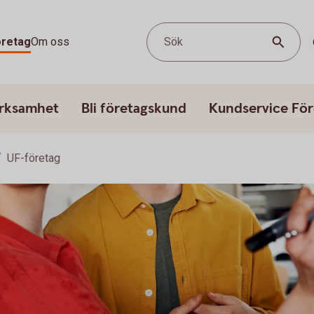
öretag
Om oss
Sök
erksamhet
Bli företagskund
Kundservice För
UF-företag