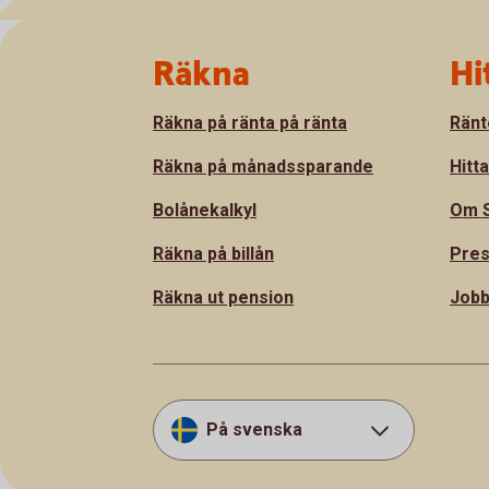
Sidfot
Räkna
Hi
Räkna på ränta på ränta
Ränt
Räkna på månadssparande
Hitt
Bolånekalkyl
Om S
Räkna på billån
Pre
Räkna ut pension
Jobb
På svenska