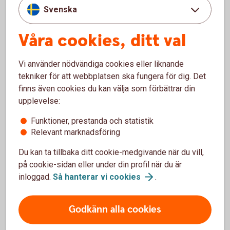
Svenska
Våra cookies, ditt val
Full kontroll över försäljningen
Vi använder nödvändiga cookies eller liknande
Följ försäljningen i realtid via Merchant Portal med
tekniker för att webbplatsen ska fungera för dig. Det
tydliga rapporter och statistik. Ytterligare analyser
finns även cookies du kan välja som förbättrar din
och integrationer tillgängliga beroende på ditt val av
upplevelse:
kassaleverantör.
Funktioner, prestanda och statistik
Relevant marknadsföring
Du kan ta tillbaka ditt cookie-medgivande när du vill,
på cookie-sidan eller under din profil när du är
inloggad.
Så hanterar vi
cookies
.
Pay Premium – pris och villkor
Godkänn alla cookies
När måste man ha ett kassasystem?