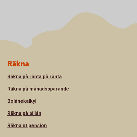
Sidfot
Räkna
Räkna på ränta på ränta
Räkna på månadssparande
Bolånekalkyl
Räkna på billån
Räkna ut pension