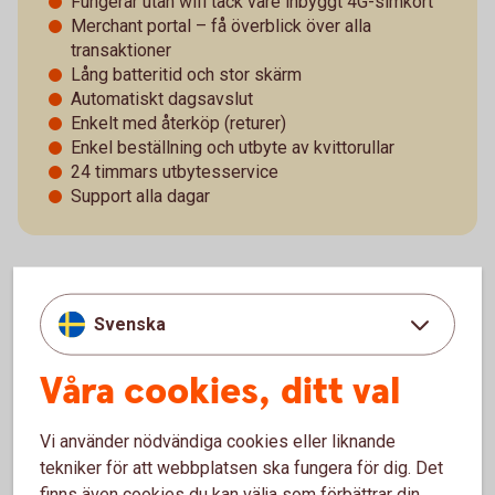
Fungerar utan wifi tack vare inbyggt 4G-simkort
Merchant portal – få överblick över alla
transaktioner
Lång batteritid och stor skärm
Automatiskt dagsavslut
Enkelt med återköp (returer)
Enkel beställning och utbyte av kvittorullar
24 timmars utbytesservice
Support alla dagar
Pay Classic - pris och villkor
Svenska
Våra cookies, ditt val
Vad betyder det att kortterminalen är trådlös?
Vad kan man göra i portalen?
Vi använder nödvändiga cookies eller liknande
tekniker för att webbplatsen ska fungera för dig. Det
finns även cookies du kan välja som förbättrar din