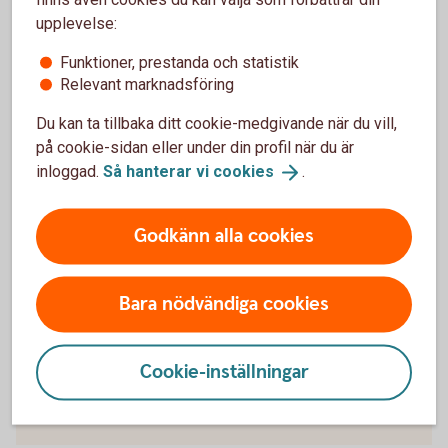
Kan jag använda min telefon som kortterminal?
upplevelse:
Är det någon bindningstid på betalterminalen?
Funktioner, prestanda och statistik
Relevant marknadsföring
Vad ska jag göra om jag behöver ett
Du kan ta tillbaka ditt cookie-medgivande när du vill,
kassasystem?
på cookie-sidan eller under din profil när du är
inloggad.
Så hanterar vi
cookies
.
Kan jag köpa en kortterminal separat, utan
paketlösning?
Godkänn alla cookies
Bara nödvändiga cookies
För att se detta innehåll behöver du först
godkänna cookies för Funktioner, prestanda
och statistik.
Cookie-inställningar
Inställningar för cookies