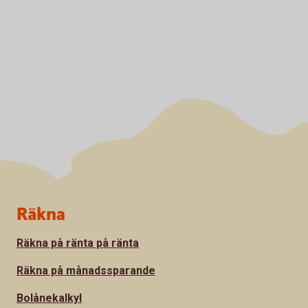
Sidfot
Räkna
Räkna på ränta på ränta
Räkna på månadssparande
Bolånekalkyl