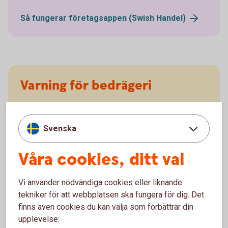
Så fungerar företagsappen (Swish
Handel)
Varning för bedrägeri
Swish.nu varnar för en ny typ av bedrägeri där
bedragare visar en falsk bekräftelsevy vid
Svenska
betalningar. Rekommendationen är att skaffa Swish
företagsapp där ni kan se inkomna betalningar i
Våra cookies, ditt val
realtid.
Vi använder nödvändiga cookies eller liknande
tekniker för att webbplatsen ska fungera för dig. Det
finns även cookies du kan välja som förbättrar din
upplevelse: