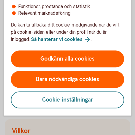
Swish företagsapp – frågor och
Funktioner, prestanda och statistik
svar
Relevant marknadsföring
Du kan ta tillbaka ditt cookie-medgivande när du vill,
Vad är Swish företagsapp?
på cookie-sidan eller under din profil när du är
inloggad.
Så hanterar vi
cookies
.
Vilka har mest nytta av Swish företagsapp?
Godkänn alla cookies
Ersätter företagsappen ett kassaregister?
Bara nödvändiga cookies
Kan jag skapa kvitton i företagsappen?
Hur lägger man till administratörer?
Cookie-inställningar
Villkor