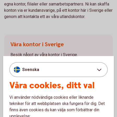
egna kontor, filialer eller samarbetspartners. Ni kan skaffa
konton via er kundansvarige, på ett kontor här i Sverige eller
genom att kontakta ett av våra utlandskontor.
Våra kontor i Sverige
Besök något av våra kontor i Sverige.
Skaffa konto i utlandet på
kontor
Svenska
Våra cookies, ditt val
Våra utlandskontor
Vi använder nödvändiga cookies eller liknande
Kontakta något av våra utlandskontor.
tekniker för att webbplatsen ska fungera för dig. Det
finns även cookies du kan välja som förbättrar din
Skaffa konto i utlandet via
utlandskontor
upplevelse: