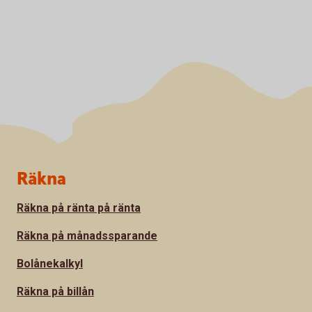
Sidfot
Räkna
Räkna på ränta på ränta
Räkna på månadssparande
Bolånekalkyl
Räkna på billån