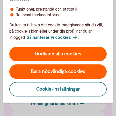
Funktioner, prestanda och statistik
Relevant marknadsföring
Du kan ta tillbaka ditt cookie-medgivande när du vill,
Företagskonton
på cookie-sidan eller under din profil när du är
inloggad.
Så hanterar vi
cookies
.
Företagskonto
Godkänn alla cookies
Bankgironummer
Bara nödvändiga cookies
Klientmedelskonto
Cookie-inställningar
Koncernkonto
Penningmarknadskonto