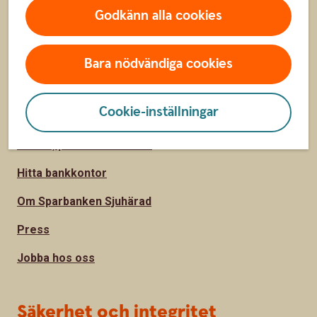
Bolånekalkyl
Godkänn alla cookies
Räkna på billån
Räkna ut pension
Bara nödvändiga cookies
Cookie-inställningar
Hitta snabbt
Räntor, priser och kurser
Hitta bankkontor
Om Sparbanken Sjuhärad
Press
Jobba hos oss
Säkerhet och integritet