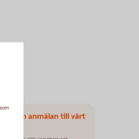
a som
SUS och anmälan till vårt