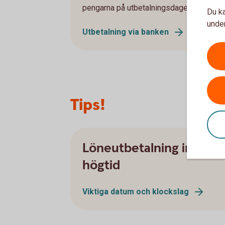
pengarna på utbetalningsdagen oavsett 
Du ka
under
Utbetalning via banken
Tips!
Löneutbetalning inför
högtid
Viktiga datum och klockslag