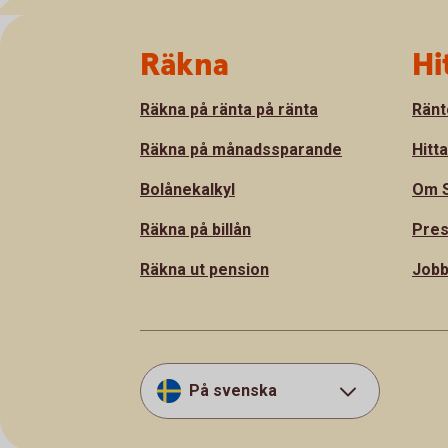
Sidfot
Räkna
Hi
Räkna på ränta på ränta
Ränt
Räkna på månadssparande
Hitt
Bolånekalkyl
Om S
Räkna på billån
Pre
Räkna ut pension
Jobb
På svenska