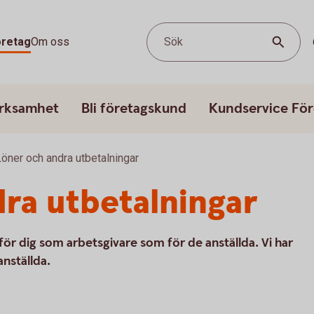
öretag
Om oss
Sök
erksamhet
Bli företagskund
Kundservice För
Löner och andra utbetalningar
ra utbetalningar
igt för dig som arbetsgivare som för de anställda. Vi har
anställda.