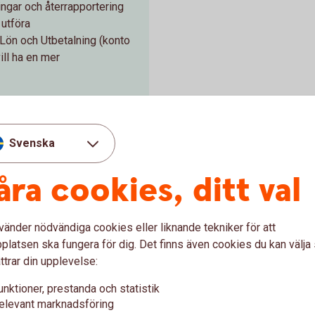
ningar och återrapportering
 utföra
 Lön och Utbetalning (konto
ill ha en mer
Svenska
åra cookies, ditt val
vänder nödvändiga cookies eller liknande tekniker för att
latsen ska fungera för dig. Det finns även cookies du kan välj
n
Utbetalning via 
ttrar din upplevelse:
kontoregister
unktioner, prestanda och statistik
lning till leverantörer.
elevant marknadsföring
onummer. Mottagaren får