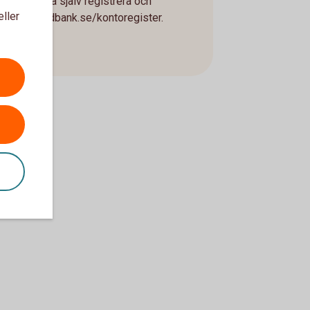
a anställda själv registrera och
eller
ter på swedbank.se/kontoregister.
er