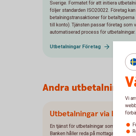
Sverige. Formatet för att initiera utbetal
följer standarden ISO20022. Företag kan
betalningstransaktioner för betaltyperna
till konto). Tjänsten passar företag som v
automatiserad process för utbetalningar.
Utbetalningar Företag
V
Andra utbetalningar
Vi an
webbp
Utbetalningar via banke
förbä
F
En tjänst för utbetalningar som inte är beta
R
Banken håller reda på mottagarens kont