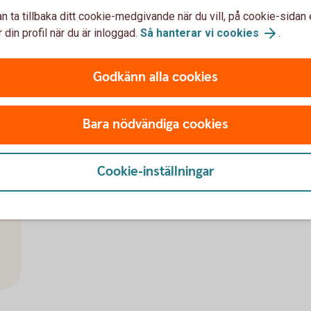
Oavsett bank kan du och din
bank.
n ta tillbaka ditt cookie-medgivande när du vill, på cookie-sidan 
uppdatera era kontouppgif
 din profil när du är inloggad.
Så hanterar vi cookies
.
Swedbanks kontoregist
Godkänn alla cookies
Bara nödvändiga cookies
Cookie-inställningar