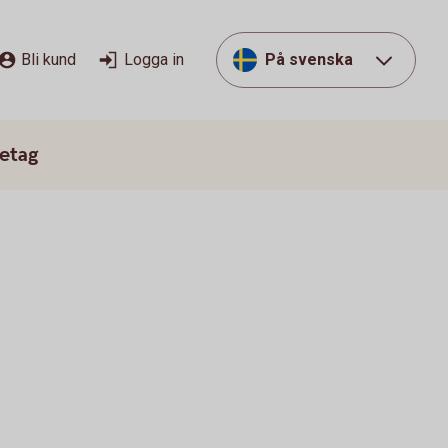
Bli kund
Logga in
På svenska
etag