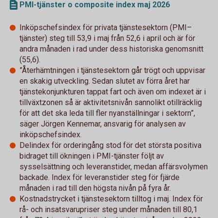
PMI-tjänster o composite index maj 2026
Inköpschefsindex för privata tjänstesektorn (PMI–
tjänster) steg till 53,9 i maj från 52,6 i april och är för
andra månaden i rad under dess historiska genomsnitt
(55,6).
”Återhämtningen i tjänstesektorn går trögt och uppvisar
en skakig utveckling. Sedan slutet av förra året har
tjänstekonjunkturen tappat fart och även om indexet är i
tillväxtzonen så är aktivitetsnivån sannolikt otillräcklig
för att det ska leda till fler nyanställningar i sektorn”,
säger Jörgen Kennemar, ansvarig för analysen av
inköpschefsindex.
Delindex för orderingång stod för det största positiva
bidraget till ökningen i PMI-tjänster följt av
sysselsättning och leveranstider, medan affärsvolymen
backade. Index för leveranstider steg för fjärde
månaden i rad till den högsta nivån på fyra år.
Kostnadstrycket i tjänstesektorn tilltog i maj. Index för
rå- och insatsvarupriser steg under månaden till 80,1