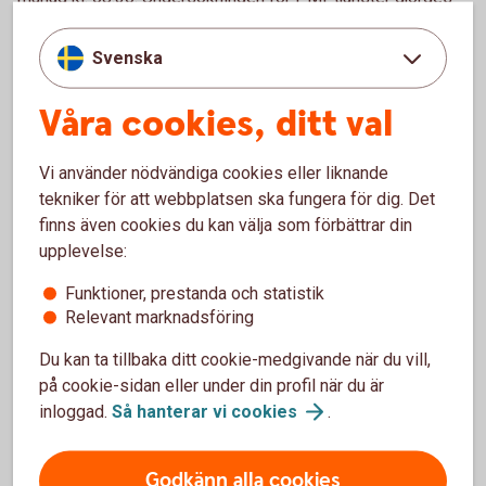
under 8 – 26 maj.
Svenska
Nästa publicering av Inköpschefsindex – tjänster och PMI-
Composite: fredagen den 3 juli 2026
Våra cookies, ditt val
Kontakt
Vi använder nödvändiga cookies eller liknande
tekniker för att webbplatsen ska fungera för dig. Det
Jörgen Kennemar, Swedbank, telefon 070-643 83 29, e-
finns även cookies du kan välja som förbättrar din
post: jorgen.kennemar@swedbank.se
upplevelse:
Anette Lindbom, Silf, telefon 08-752 16 70, e-post:
Funktioner, prestanda och statistik
silfonline@silf.se
Relevant marknadsföring
Love Liman Jacobsson, pressansvarig, telefon 072-233 92
Du kan ta tillbaka ditt cookie-medgivande när du vill,
32, e-post: love.liman.jacobsson@swedbank.se
på cookie-sidan eller under din profil när du är
inloggad.
Så hanterar vi
cookies
.
Kopiera länk
Godkänn alla cookies