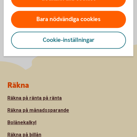
Bara nödvändiga cookies
Cookie-inställningar
Sidfot
Räkna
Räkna på ränta på ränta
Räkna på månadssparande
Bolånekalkyl
Räkna på billån