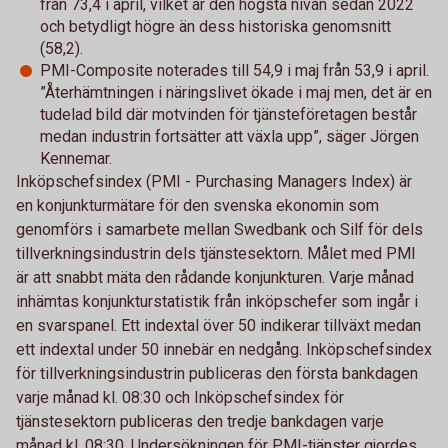
från 73,4 i april, vilket är den högsta nivån sedan 2022
och betydligt högre än dess historiska genomsnitt
(58,2).
PMI-Composite noterades till 54,9 i maj från 53,9 i april.
”Återhämtningen i näringslivet ökade i maj men, det är en
tudelad bild där motvinden för tjänsteföretagen består
medan industrin fortsätter att växla upp”, säger Jörgen
Kennemar.
Inköpschefsindex (PMI - Purchasing Managers Index) är
en konjunkturmätare för den svenska ekonomin som
genomförs i samarbete mellan Swedbank och Silf för dels
tillverkningsindustrin dels tjänstesektorn. Målet med PMI
är att snabbt mäta den rådande konjunkturen. Varje månad
inhämtas konjunkturstatistik från inköpschefer som ingår i
en svarspanel. Ett indextal över 50 indikerar tillväxt medan
ett indextal under 50 innebär en nedgång. Inköpschefsindex
för tillverkningsindustrin publiceras den första bankdagen
varje månad kl. 08:30 och Inköpschefsindex för
tjänstesektorn publiceras den tredje bankdagen varje
månad kl. 08:30. Undersökningen för PMI-tjänster gjordes