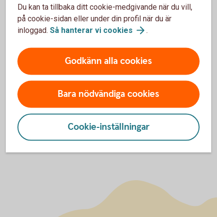
Kontakt
Du kan ta tillbaka ditt cookie-medgivande när du vill,
på cookie-sidan eller under din profil när du är
Madelén Falkenhäll, ekonom finansiell hälsa, telefon: +46
inloggad.
Så hanterar vi
cookies
.
76 790 1638, e-post:
madelen.falkenhall@swedbank.se
Godkänn alla cookies
Johanna Zelazny, pressansvarig, telefon: +46 72 217 1024
e-post: johanna.zelazny@swedbank.se
Bara nödvändiga cookies
Kopiera länk
Cookie-inställningar