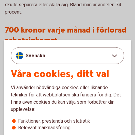
skulle separera eller skilja sig. Bland män är andelen 74
procent.
700 kronor varje månad i förlorad
arbetsinkomst
Kvinnors större ansvar för barnen gör att det skiljer mer
Svenska
mellan kvinnors faktiska och överenskomna arbetstid,
jämfört med mäns. Om skillnaden jämnades ut skulle det
Våra cookies, ditt val
motsvara 700 kronor per månad efter skatt för en kvinna
med medianlön.
Vi använder nödvändiga cookies eller liknande
tekniker för att webbplatsen ska fungera för dig. Det
– Ett delat ansvar skulle förbättra kvinnors inkomst här och
finns även cookies du kan välja som förbättrar din
nu, men kan även påverka på sikt. Skulle man spara de där
upplevelse:
700 kronorna varje månad motsvarar det ett sparkapital på
120 000 kronor efter tio år, säger Madelén Falkenhäll.
Funktioner, prestanda och statistik
Relevant marknadsföring