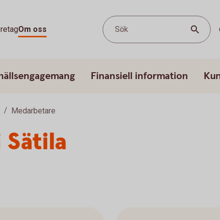
retag
Om oss
Sök
hällsengagemang
Finansiell information
Kun
Medarbetare
 Sätila