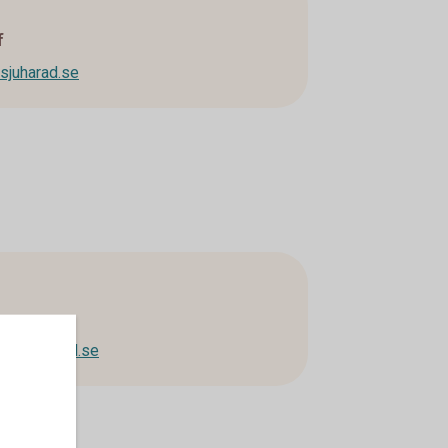
f
sjuharad.se
ensjuharad.se