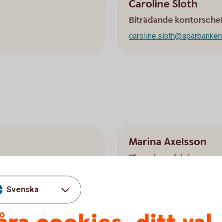
Caroline Sloth
Biträdande kontorsche
caroline.sloth@sparbanken
Marina Axelsson
Placeringsrådgivare
se
marina.axelsson@sparbank
Svenska