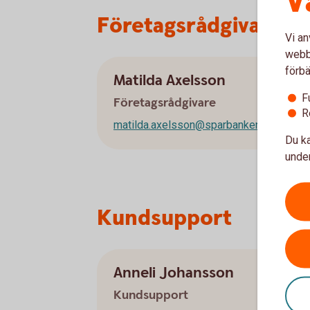
V
Företagsrådgivare
Vi an
webbp
förbä
Matilda Axelsson
F
Företagsrådgivare
R
matilda.axelsson@sparbankensjuharad.
Du ka
under
Kundsupport
Anneli Johansson
Kundsupport