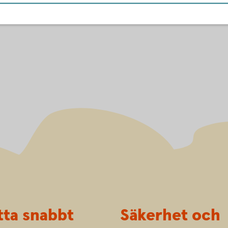
e
louise.svedberg@sparbank
tta snabbt
Säkerhet och