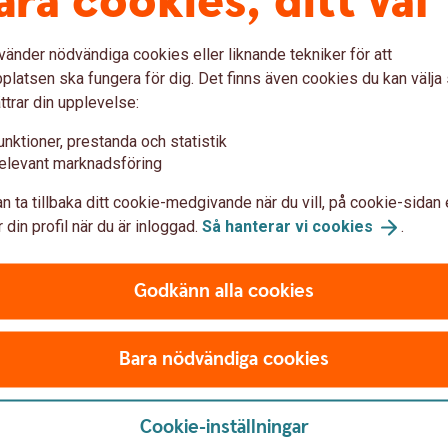
åra cookies, ditt val
vänder nödvändiga cookies eller liknande tekniker för att
latsen ska fungera för dig. Det finns även cookies du kan välj
ttrar din upplevelse:
Christina Minfors
unktioner, prestanda och statistik
Företagsrådgivare
elevant marknadsföring
se
christina.minfors@sparban
n ta tillbaka ditt cookie-medgivande när du vill, på cookie-sidan 
 din profil när du är inloggad.
Så hanterar vi
cookies
.
Godkänn alla cookies
Bara nödvändiga cookies
Louise Svedberg
Cookie-inställningar
Kundsupport