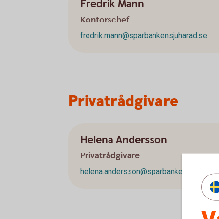
Fredrik Mann
Kontorschef
fredrik.mann@sparbankensjuharad.se
Privatrådgivare
Helena Andersson
Privatrådgivare
helena.andersson@sparbankensjuharad.