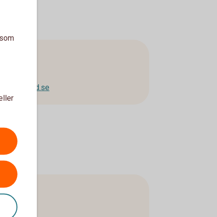
a som
kensjuharad.se
eller