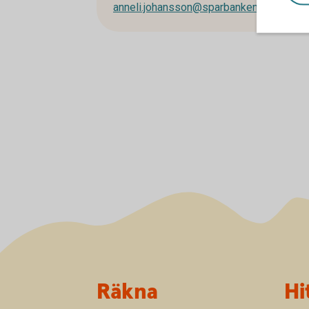
anneli.johansson@sparbankensjuharad.s
Sidfot
Räkna
Hi