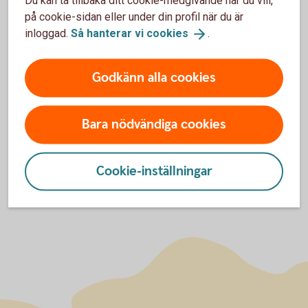
Du kan ta tillbaka ditt cookie-medgivande när du vill,
på cookie-sidan eller under din profil när du är
inloggad.
Så hanterar vi
cookies
.
Julia Höök
Kundsupport
Godkänn alla cookies
julia.hook@sparbankensjuharad.se
Bara nödvändiga cookies
Cookie-inställningar