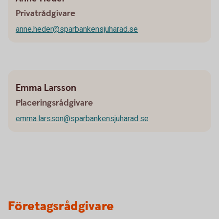
Privatrådgivare
anne.heder@sparbankensjuharad.se
Emma Larsson
Placeringsrådgivare
emma.larsson@sparbankensjuharad.se
Företagsrådgivare