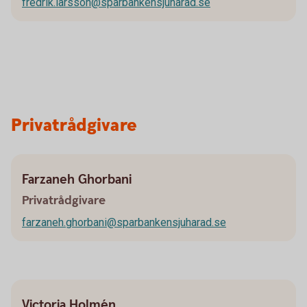
fredrik.larsson@sparbankensjuharad.se
Privatrådgivare
Farzaneh Ghorbani
Privatrådgivare
farzaneh.ghorbani@sparbankensjuharad.se
Victoria Holmén