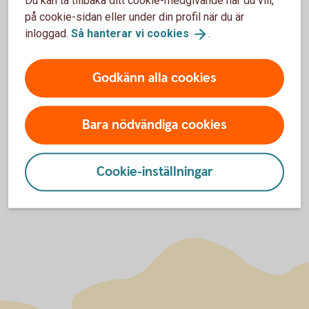
Du kan ta tillbaka ditt cookie-medgivande när du vill,
på cookie-sidan eller under din profil när du är
inloggad.
Så hanterar vi
cookies
.
Maria Karkoua
Kundsupport
Godkänn alla cookies
maria.karkoua@sparbankensjuharad.se
Bara nödvändiga cookies
Cookie-inställningar