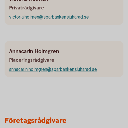
Privatrådgivare
victoria.holmen@sparbankensjuharad.se
Annacarin Holmgren
Placeringsrådgivare
annacarin.holmgren@sparbankensjuharad.se
Företagsrådgivare