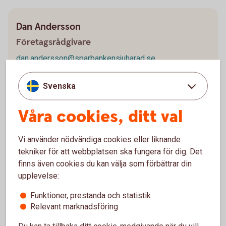
Dan Andersson
Företagsrådgivare
dan.andersson@sparbankensjuharad.se
Svenska
Våra cookies, ditt val
Johan Samuelsson
Företagsrådgivare
Vi använder nödvändiga cookies eller liknande
johan.samuelsson@sparbankensjuharad.se
tekniker för att webbplatsen ska fungera för dig. Det
finns även cookies du kan välja som förbättrar din
upplevelse:
Funktioner, prestanda och statistik
Relevant marknadsföring
Kundsupport