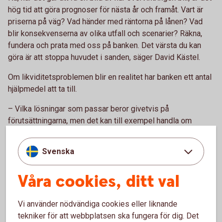
hög tid att göra prognoser för nästa år och framåt. Vart är
priserna på väg? Vad händer med räntorna på lånen? Vad
blir konsekvenserna av olika utfall och scenarier? Räkna,
fundera och prata med oss på banken. Det värsta du kan
göra är att stoppa huvudet i sanden, säger David Kästel.
Om likviditetsproblemen blir en realitet har banken ett antal
hjälpmedel att ta till.
– Vilka lösningar som passar beror givetvis på
förutsättningarna, men det kan till exempel handla om
likviditetslån, EU-krediter och eventuella
amorteringsbefrielser. Men oavsett hur lösning ser ut blir
Svenska
den bättre för dig ju tidigare vi kommer in i bilden, säger
han.
Våra cookies, ditt val
Vi använder nödvändiga cookies eller liknande
tekniker för att webbplatsen ska fungera för dig. Det