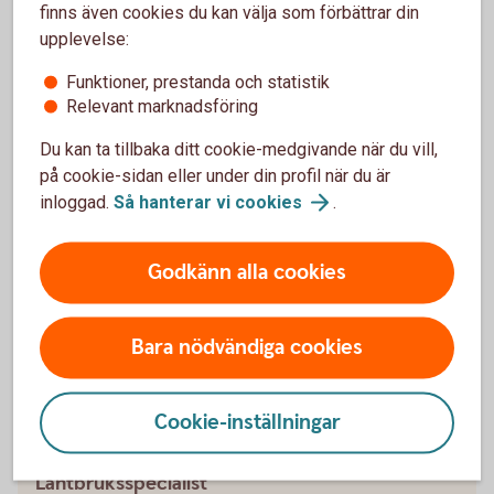
finns även cookies du kan välja som förbättrar din
Lantbruksspecialister
upplevelse:
Prata med bankens lantbruksspecialister. De finns
Funktioner, prestanda och statistik
över hela landet.
Relevant marknadsföring
Du kan ta tillbaka ditt cookie-medgivande när du vill,
Våra
lantbruksspecialister
på cookie-sidan eller under din profil när du är
inloggad.
Så hanterar vi
cookies
.
Godkänn alla cookies
Bara nödvändiga cookies
Cookie-inställningar
David Kästel
Lantbruksspecialist