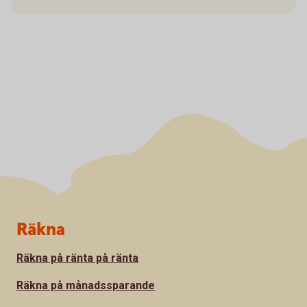
Sidfot
Räkna
Räkna på ränta på ränta
Räkna på månadssparande