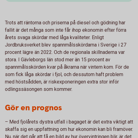
Trots att räntorna och priserna på diesel och gödning har
fallit är det många som inte får ihop ekonomin efter förra
årets svaga skördar med låga kvaliteter. Enligt
Jordbruksverket blev spannmålsskördarna i Sverige i 27
procent lägre än 2022. Och de regionala skillnaderna var
stora. I Gävleborgs län stod mer än 15 procent av
spannmålsskörden kvar på åkrarna när vintern kom. För de
som fick låga skördar i fjol, och dessutom haft problem
med höstsådden, är riskexponeringen extra stor inför
odlingssäsongen som kommer.
Gör en prognos
– Med fjolårets dystra utfall i bagaget är det extra viktigt att
skaffa sig en uppfattning om hur ekonomin kan bli framöver.
Nu, när det går att få en bild av hur övervintringen blir, är det