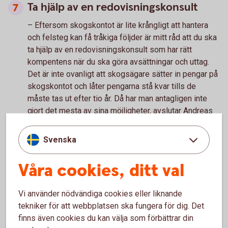
Ta hjälp av en redovisningskonsult
– Eftersom skogskontot är lite krångligt att hantera
och felsteg kan få tråkiga följder är mitt råd att du ska
ta hjälp av en redovisningskonsult som har rätt
kompentens när du ska göra avsättningar och uttag.
Det är inte ovanligt att skogsägare sätter in pengar på
skogskontot och låter pengarna stå kvar tills de
måste tas ut efter tio år. Då har man antagligen inte
gjort det mesta av sina möjligheter, avslutar Andreas
Jansson.
Svenska
Våra cookies, ditt val
Prata med våra skogs- och
lantbruksspecialister
Vi använder nödvändiga cookies eller liknande
tekniker för att webbplatsen ska fungera för dig. Det
Har du frågor om att äga och investera i skog? Hör
finns även cookies du kan välja som förbättrar din
av dig till någon av våra specialister som finns över