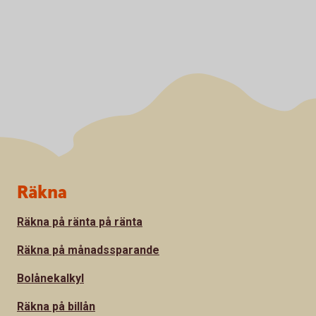
Sidfot
Räkna
Räkna på ränta på ränta
Räkna på månadssparande
Bolånekalkyl
Räkna på billån