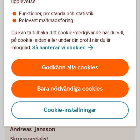
upplevelse:
hela landet. Du hittar dem här.
Funktioner, prestanda och statistik
Relevant marknadsföring
Hitta din skogs- och
lantbruksspecialist
Du kan ta tillbaka ditt cookie-medgivande när du vill,
på cookie-sidan eller under din profil när du är
inloggad.
Så hanterar vi
cookies
.
Skog och lantbruk
Godkänn alla cookies
Banktjänster och rådgivning över tiden
Bara nödvändiga cookies
Skog och
lantbruk
Cookie-inställningar
Andreas Jansson
Skogsspecialist