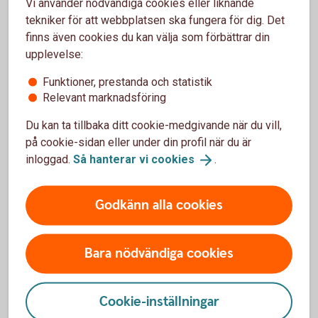
Vi använder nödvändiga cookies eller liknande
Företaget ska:
tekniker för att webbplatsen ska fungera för dig. Det
finns även cookies du kan välja som förbättrar din
ha sin bas i jord, skog, trädgård eller
landsbygdens miljö.
upplevelse:
ha miljömässigt, ekonomiskt och socialt hållbara
Funktioner, prestanda och statistik
investeringar och mål.
Relevant marknadsföring
vara innovativt och ha en affärsplan med goda
framtidsutsikter.
Du kan ta tillbaka ditt cookie-medgivande när du vill,
vara lönsamt och gett vinst de senaste tre åren.
på cookie-sidan eller under din profil när du är
inloggad.
Så hanterar vi
cookies
.
Årets spjutspetsföretag har delats ut sedan 2004
och är en tävling för lönsamma och innovativa
företag inom de gröna näringarna. Tävlingen
Godkänn alla cookies
arrangeras av Land Lantbruk, Ludvig & Co, LRF
Ungdomen samt Swedbank och Sparbankerna.
Bara nödvändiga cookies
Cookie-inställningar