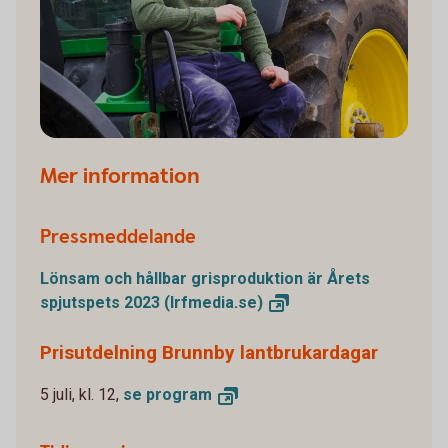
Mer information
Pressmeddelande
Lönsam och hållbar grisproduktion är Årets
spjutspets 2023
(lrfmedia.se)
Prisutdelning Brunnby lantbrukardagar
5 juli, kl. 12,
se
program