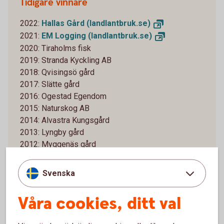
Tidigare vinnare
2022:
Hallas Gård
(landlantbruk.se)
2021:
EM Logging
(landlantbruk.se)
2020: Tiraholms fisk
2019: Stranda Kyckling AB
2018: Qvisingsö gård
2017: Slätte gård
2016: Ogestad Egendom
2015: Naturskog AB
2014: Alvastra Kungsgård
2013: Lyngby gård
2012: Myggenäs gård
Svenska
Våra cookies, ditt val
Om Årets spjutspets