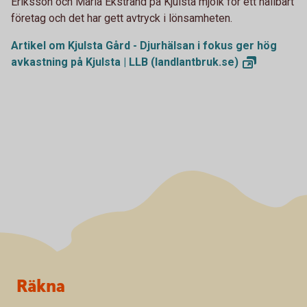
Eriksson och Maria Ekstrand på Kjulsta mjölk för ett hållbart
företag och det har gett avtryck i lönsamheten.
Artikel om Kjulsta Gård - Djurhälsan i fokus ger hög
avkastning på Kjulsta | LLB
(landlantbruk.se)
Sidfot
Räkna