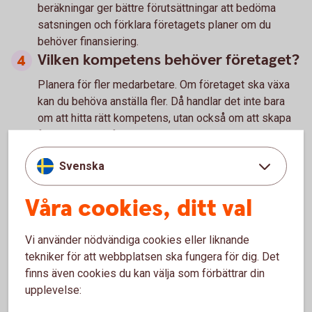
beräkningar ger bättre förutsättningar att bedöma
satsningen och förklara företagets planer om du
behöver finansiering.
Vilken kompetens behöver företaget?
Planera för fler medarbetare. Om företaget ska växa
kan du behöva anställa fler. Då handlar det inte bara
om att hitta rätt kompetens, utan också om att skapa
förutsättningar för medarbetarna att vilja stanna.
Fundera på hur ledarskapet och företagskulturen kan
Svenska
påverkas när ni blir fler. Det som fungerade när
företaget var litet kan behöva utvecklas när
Våra cookies, ditt val
verksamheten växer.
Vad behöver du själv släppa eller
Vi använder nödvändiga cookies eller liknande
delegera?
tekniker för att webbplatsen ska fungera för dig. Det
finns även cookies du kan välja som förbättrar din
När företaget växer blir det ofta svårare att vara
upplevelse:
involverad i alla delar av verksamheten.