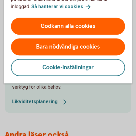
Jörgen Kennemar
inloggad.
Så hanterar vi
cookies
.
Företagarekonom
Godkänn alla cookies
Bara nödvändiga cookies
Få kontroll över företagets
likvida medel
Cookie-inställningar
Effektiv likviditetsplanering kan på ett avgörande
sätt bidra till ditt företags lönsamhet och vi har flera
verktyg för olika behov.
Likviditetsplanering
Andra läser också