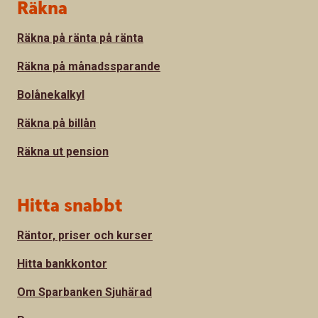
Sidfot
Räkna
Räkna på ränta på ränta
Räkna på månadssparande
Bolånekalkyl
Räkna på billån
Räkna ut pension
Hitta snabbt
Räntor, priser och kurser
Hitta bankkontor
Om Sparbanken Sjuhärad