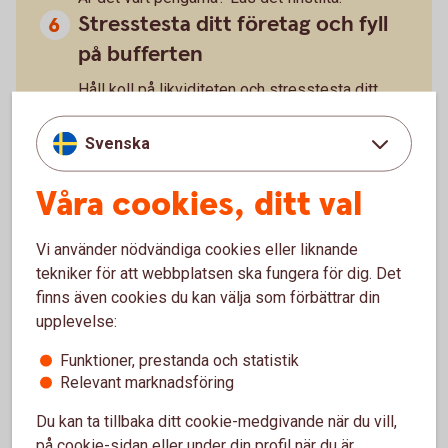
Stresstesta ditt företag och fyll
på bufferten
Håll koll på likviditeten och stresstesta ditt
företag regelbundet. Hur robust är företaget vid
oväntade händelser? Vad händer om din
Svenska
största kund ställer in betalningarna? Bygg upp
ekonomiska reserver när du kan.
Våra cookies, ditt val
Vi använder nödvändiga cookies eller liknande
tekniker för att webbplatsen ska fungera för dig. Det
finns även cookies du kan välja som förbättrar din
upplevelse:
Funktioner, prestanda och statistik
Relevant marknadsföring
Du kan ta tillbaka ditt cookie-medgivande när du vill,
på cookie-sidan eller under din profil när du är