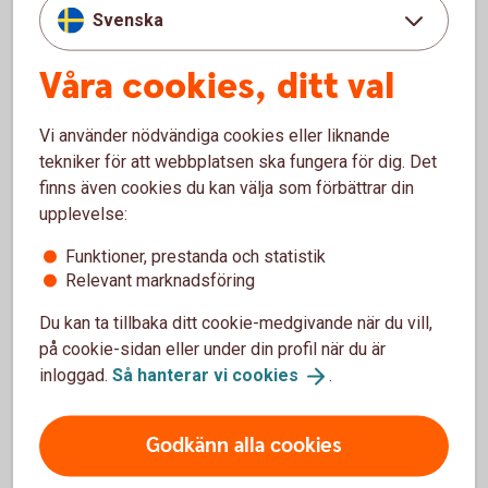
Svenska
Våra cookies, ditt val
Vi använder nödvändiga cookies eller liknande
tekniker för att webbplatsen ska fungera för dig. Det
finns även cookies du kan välja som förbättrar din
Jörgen Kennemar
upplevelse:
Företagarekonom
Funktioner, prestanda och statistik
Ladda ner bild
Relevant marknadsföring
Du kan ta tillbaka ditt cookie-medgivande när du vill,
på cookie-sidan eller under din profil när du är
inloggad.
Så hanterar vi
cookies
.
Betala och ta betalt – tjänster
Godkänn alla cookies
för företagare