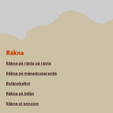
Sidfot
Räkna
Räkna på ränta på ränta
Räkna på månadssparande
Bolånekalkyl
Räkna på billån
Räkna ut pension