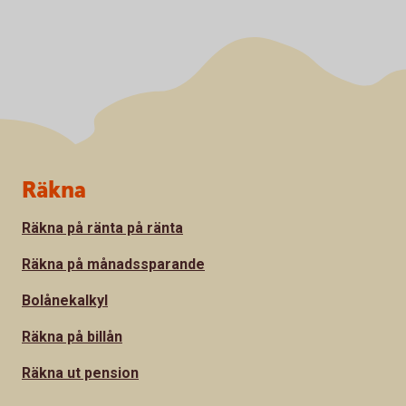
Sidfot
Räkna
Räkna på ränta på ränta
Räkna på månadssparande
Bolånekalkyl
Räkna på billån
Räkna ut pension