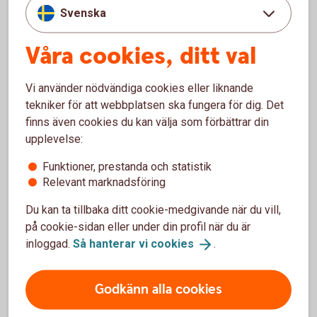
Svenska
Våra cookies, ditt val
Vi använder nödvändiga cookies eller liknande
tekniker för att webbplatsen ska fungera för dig. Det
finns även cookies du kan välja som förbättrar din
Jörgen Kennemar
upplevelse:
Företagarekonom
Funktioner, prestanda och statistik
Ladda ner bild
Relevant marknadsföring
Du kan ta tillbaka ditt cookie-medgivande när du vill,
på cookie-sidan eller under din profil när du är
inloggad.
Så hanterar vi
cookies
.
Betala och ta betalt – tjänster
Godkänn alla cookies
för företagare