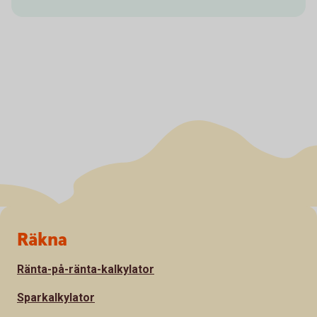
Sidfot
Räkna
Ränta-på-ränta-kalkylator
Sparkalkylator