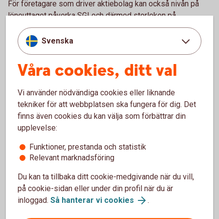
För företagare som driver aktiebolag kan också nivån på
löneuttaget påverka SGI och därmed storleken på
ersättningen.
Svenska
Skydda din sjukpenninggrundande
Våra cookies, ditt val
inkomst
Vi använder nödvändiga cookies eller liknande
Din SGI kan påverkas om du till exempel slutar arbeta eller
tekniker för att webbplatsen ska fungera för dig. Det
inte längre har någon inkomst från ditt företag. I vissa
finns även cookies du kan välja som förbättrar din
situationer är din SGI dock skyddad, till exempel när du
upplevelse:
redan får ersättning från socialförsäkringen.
Funktioner, prestanda och statistik
Att hålla koll på sin SGI är viktigt för att säkerställa att du
Relevant marknadsföring
har rätt till ersättning vid sjukdom eller andra situationer där
inkomsten påverkas.
Du kan ta tillbaka ditt cookie-medgivande när du vill,
på cookie-sidan eller under din profil när du är
Fundera över ditt trygghetsskydd
inloggad.
Så hanterar vi cookies
.