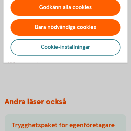
som företagare
Godkänn alla cookies
Som företagare kan din ekonomi påverkas mer direkt om du
inte kan arbeta under en längre period. Därför väljer många
Bara nödvändiga cookies
företagare att se över sitt ekonomiska skydd.
Utöver ersättningen från socialförsäkringen kan vissa
Cookie-inställningar
företagare även komplettera med andra lösningar, till
exempel försäkringar som kan stärka den ekonomiska
tryggheten vid sjukdom.
Andra läser också
Trygghetspaket för egenföretagare