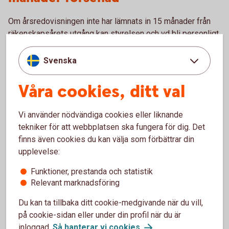
Om årsredovisningen inte har lämnats in 15 månader från
räkenskapsårets utgång kan styrelsen och vd bli personligt
ansvariga för bolagets skulder. Bolaget drabbas dessutom
av höga förseningsavgifter.
Svenska
Våra cookies, ditt val
Personen har gått i borgen för
bolagets åtaganden
Vi använder nödvändiga cookies eller liknande
tekniker för att webbplatsen ska fungera för dig. Det
Den sannolikt vanligaste orsaken till att ett personligt
finns även cookies du kan välja som förbättrar din
betalningsansvar uppkommer är att företrädare för bolaget
upplevelse:
har gått i personlig borgen för en kredit eller lån i bolaget.
Funktioner, prestanda och statistik
Styrelsen har beslutat om för hög
Relevant marknadsföring
utdelning
Du kan ta tillbaka ditt cookie-medgivande när du vill,
på cookie-sidan eller under din profil när du är
Om bolaget delar ut mer pengar än vad som är tillåtet enligt
inloggad.
Så hanterar vi
cookies
.