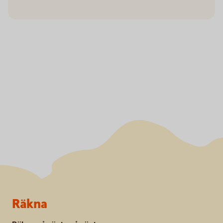
Sidfot
Räkna