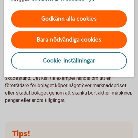
aktiebolagslagen kan de som tagit emot utdelningen bli
återbetalningsskyldiga.
Godkänn alla cookies
Ledningen har fattat beslut som
Bara nödvändiga cookies
skadar bolaget
Om styrelseledamöter, inflytelserik aktieägare eller vd med
Cookie-inställningar
vilje, eller på grund av slarv, skadar bolaget, andra
aktieägare eller leverantörer kan de bli skyldiga att betala
skadestånd. Det kan till exempel handla om att en
företrädare för bolaget köper något över marknadspriset
eller skadat bolaget genom att skänka bort aktier, maskiner,
pengar eller andra tillgångar.
Tips!