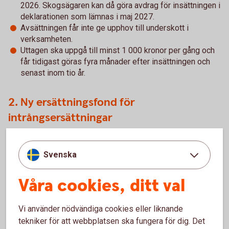
2026. Skogsägaren kan då göra avdrag för insättningen i
deklarationen som lämnas i maj 2027.
Avsättningen får inte ge upphov till underskott i
verksamheten.
Uttagen ska uppgå till minst 1 000 kronor per gång och
får tidigast göras fyra månader efter insättningen och
senast inom tio år.
2. Ny ersättningsfond för
intrångsersättningar
Skogsägare som får intrångsersättningar – till exempel för
att förfoganderätten till marken inskränks på obegränsad
Svenska
tid eller löses in av staten för att bli naturreservat – kan
med de nya reglerna om en ersättningsfond skjuta upp
Våra cookies, ditt val
beskattningen, och ett eventuellt förvärv av en
ersättningsfastighet, i tio år. Med tidigare regler var
Vi använder nödvändiga cookies eller liknande
tidsfristen tre år.
tekniker för att webbplatsen ska fungera för dig. Det