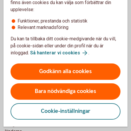
finns även cookies du kan välja som förbättrar din
3. Ändrade regler för räntan på
upplevelse:
skogskonto och skogsskadekonto
Funktioner, prestanda och statistik
Relevant marknadsföring
Tidigare har bankerna årligen dragit 15 procent skatt, så
kallad källskatt, på räntan på skogskonton och
Du kan ta tillbaka ditt cookie-medgivande när du vill,
skogsskadekonton. Från och med första april i år ändrades
på cookie-sidan eller under din profil när du är
det. Nu beskattas räntan först när näringsidkaren tar ut den
inloggad.
Så hanterar vi cookies
.
från kontot och tar upp den som intäkt i verksamheten.
Godkänn alla cookies
4. Större möjligheter inom ESS-
gemenskapen
Bara nödvändiga cookies
De nya reglerna öppnar möjligheten för skogsägare som
äger skog i andra länder inom EES (EU + Norge, Island och
Cookie-inställningar
Liechtenstein) att göra skogsavdrag. Det blir också möjligt
att göra avdragsgilla insättningar på skogskonto,
skogsskadekonto och naturvårdskonto hos banker i de