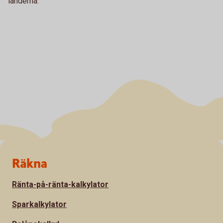
länderna.
Sidfot
Räkna
Ränta-på-ränta-kalkylator
Sparkalkylator