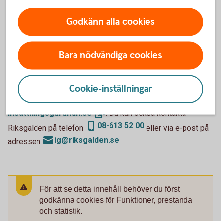
själv skicka in en ansökan till Riksgälden och visa att
insättningarna avser medel som kan ge rätt till
Godkänn alla cookies
tilläggsbelopp. En sådan ansökan kan skickas in till
Riksgälden först efter att ett ersättningsfall har inträffat.
Bara nödvändiga cookies
Var hittar jag mer information?
Cookie-inställningar
Du kan hitta mer information på Riksgäldens webbplats
insattningsgarantin.
se
. Du kan också kontakta
08-613 52 00
Riksgälden på telefon
eller via e-post på
ig@riksgalden.se
adressen
.
För att se detta innehåll behöver du först
godkänna cookies för Funktioner, prestanda
och statistik.