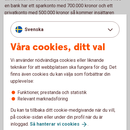
en bank har ett sparkonto med 700.000 kronor och ett
privatkonto med 500.000 kronor så kommer insättaren
ersättas med 1.150.000 kronor. När det gäller
gemensamma konton (konton med flera kontohavare) gäller
Svenska
dock maxvärdet på 1.150.000 kronor för varje insättare.
Våra cookies, ditt val
I vissa fall kan en insättare, som har mer än 1.150.000
kronor på ett inlåningskonto i en bank/institut, ha rätt till ett
Vi använder nödvändiga cookies eller liknande
tilläggsbelopp ur den statliga insättningsgarantin. Lagen
tekniker för att webbplatsen ska fungera för dig. Det
anger att en insättare kan ha rätt till ett tilläggsbelopp på
finns även cookies du kan välja som förbättrar din
upp till 5 miljoner kronor för insättningar som är kopplade
upplevelse:
till vissa i lagen angivna livshändelser, exempelvis
försäljning av privatbostad, försäkringsutbetalning,
Funktioner, prestanda och statistik
upphörande av anställning, bodelning, pension, sjukdom,
Relevant marknadsföring
invaliditet eller dödsfall. När det gäller tilläggsbeloppet
Du kan ta tillbaka ditt cookie-medgivande när du vill,
gäller vissa särskilda regler. Det krävs exempelvis att
på cookie-sidan eller under din profil när du är
insättningen ska ha gjorts inom de senaste 12 månaderna
inloggad.
Så hanterar vi
cookies
.
och en insättare som vill ansöka om tilläggsbelopp måste