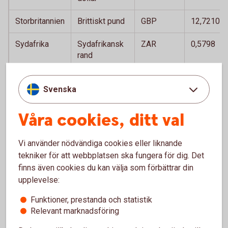
Storbritannien
Brittiskt pund
GBP
12,7210
Sydafrika
Sydafrikansk
ZAR
0,5798
rand
Thailand
Thailänsk bath
THB
0,2837
Svenska
Tjeckien
Tjeckisk krona
CZK
0,4473
Våra cookies, ditt val
Turkiet
Turkisk lira
TRY
0,1956
Vi använder nödvändiga cookies eller liknande
Ungern
Ungersk forint
HUF
0,0297
tekniker för att webbplatsen ska fungera för dig. Det
finns även cookies du kan välja som förbättrar din
USA
Amerikansk
USD
9,4348
upplevelse:
dollar
Funktioner, prestanda och statistik
Relevant marknadsföring