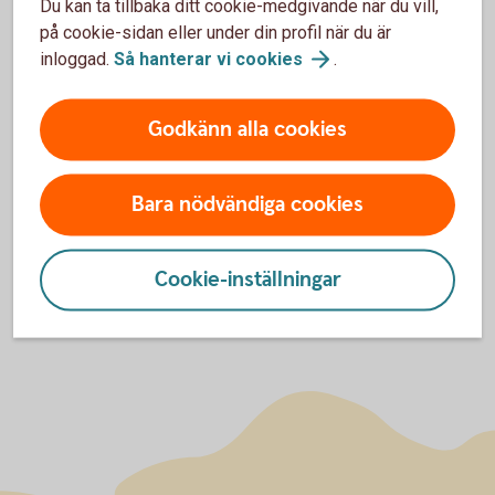
Kontakta oss
Du kan ta tillbaka ditt cookie-medgivande när du vill,
på cookie-sidan eller under din profil när du är
inloggad.
Så hanterar vi
cookies
.
Hitta
bankkontor
Ring 033-16 65
00
Godkänn alla cookies
Anslut till
internetbanken
Bara nödvändiga cookies
Cookie-inställningar