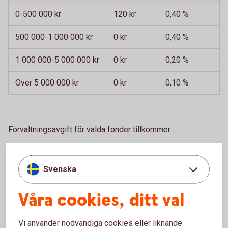
0-500 000 kr
120 kr
0,40 %
500 000-1 000 000 kr
0 kr
0,40 %
1 000 000-5 000 000 kr
0 kr
0,20 %
Över 5 000 000 kr
0 kr
0,10 %
Förvaltningsavgift för valda fonder tillkommer.
Courtage
1
om 0,09 procent via internetbanken och 0,50
procent på bankkontor eller via Kundcenter.
Svenska
Ingen försäkringsavgift för innehav överstigande 500 000
Våra cookies, ditt val
kr i följande utvalda fondportföljer.
Swedbank Roburs Private Banking-portföljer
Indecap Fondguide Bas och Offensiv (Sparbankerna)
Vi använder nödvändiga cookies eller liknande