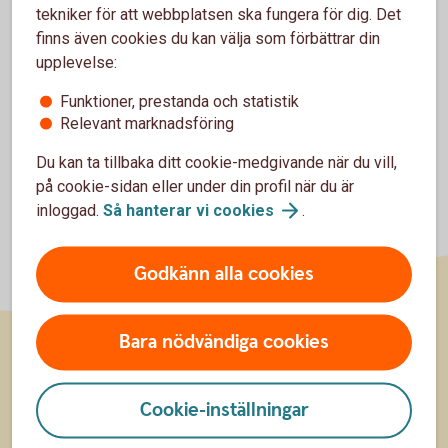
tekniker för att webbplatsen ska fungera för dig. Det
finns även cookies du kan välja som förbättrar din
Avser svenska och nordiska aktier.
Tillbaka
1
upplevelse:
Funktioner, prestanda och statistik
Relevant marknadsföring
Du kan ta tillbaka ditt cookie-medgivande när du vill,
på cookie-sidan eller under din profil när du är
inloggad.
Så hanterar vi
cookies
.
Godkänn alla cookies
Bara nödvändiga cookies
Sidfot
Räkna
Cookie-inställningar
Räkna på ränta på ränta